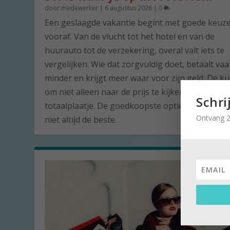
door
medewerker
|
6 augustus 2026
|
0
Een geslaagde vakantie begint met goede keuz
vooraf. Van de vlucht tot het hotel en van de
huurauto tot de verzekering, overal valt iets te
vergelijken. Wie dat zorgvuldig doet, betaalt vaa
minder en krijgt meer waar voor zijn geld. De ku
om niet alleen naar de prijs te kijken, maar naar
Schri
totaalplaatje. De goedkoopste optie is namelijk 
Ontvang 2
niet altijd de beste.