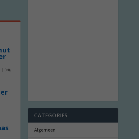
 nut
er
6
|
0
der
CATEGORIES
aas
Algemeen