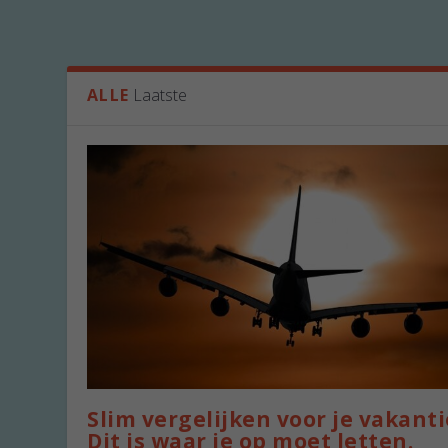
ALLE
Laatste
Slim vergelijken voor je vakanti
Dit is waar je op moet letten.