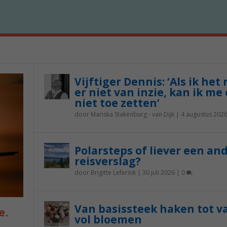
Vijftiger Dennis: ‘Als ik het
er niet van inzie, kan ik me 
niet toe zetten’
door
Mariska Stakenburg - van Dijk
|
4 augustus 202
Polarsteps of liever een an
reisverslag?
door
Brigitte Leferink
|
30 juli 2026
|
0
Van basissteek haken tot v
e.
vol bloemen