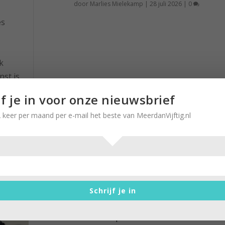
door
Marlies Mielekamp
|
28 juli 2026
|
0
es
k
nst is
 het
jf je in voor onze nieuwsbrief
lang
 keer per maand per e-mail het beste van MeerdanVijftig.nl
Bevangen door
kledingkoopschaamte
door
Marlies Mielekamp
|
30 juli 2019
|
0
Schrijf je in
Er ontbreekt niet veel in mijn kledingkast voor de
zomer maar een simpel wit T-shirt heb ik...