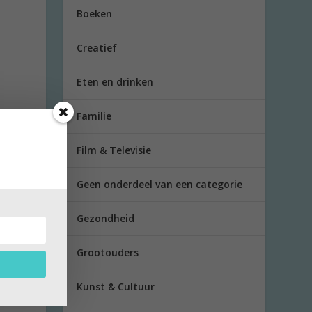
Boeken
Creatief
Eten en drinken
Familie
Film & Televisie
Geen onderdeel van een categorie
Gezondheid
Grootouders
ze
Kunst & Cultuur