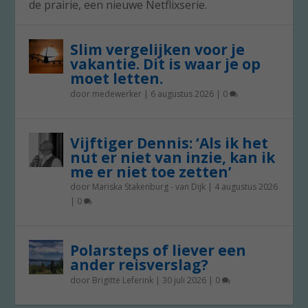
de prairie, een nieuwe Netflixserie.
Slim vergelijken voor je
vakantie. Dit is waar je op
moet letten.
door
medewerker
|
6 augustus 2026
|
0
Vijftiger Dennis: ‘Als ik het
nut er niet van inzie, kan ik
me er niet toe zetten’
door
Mariska Stakenburg - van Dijk
|
4 augustus 2026
|
0
Polarsteps of liever een
ander reisverslag?
door
Brigitte Leferink
|
30 juli 2026
|
0