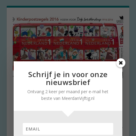
Schrijf je in voor onze
nieuwsbrief
Voor 93ste keer
Ontvang 2 keer per maand per e-mail het
kinderpostzegels:
beste van MeerdanVijftig.nl
Fieperdepiep Hoera!
door
Wiette van Klingeren
|
27 september 2016
|
0
‘’Het eerste velletje Kinderpostzegels heeft
Chantal Janzen gekocht”, meldt de Nieuwsbrief