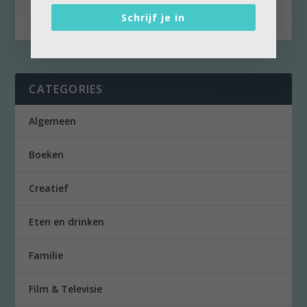
van de...
Schrijf je in
CATEGORIES
Algemeen
Boeken
Creatief
Eten en drinken
Familie
Film & Televisie