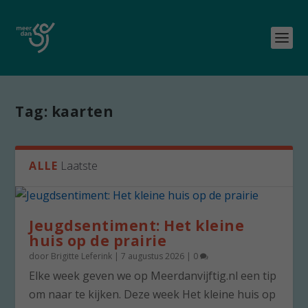
Tag:
kaarten
ALLE
Laatste
Jeugdsentiment: Het kleine
huis op de prairie
door
Brigitte Leferink
|
7 augustus 2026
|
0
Elke week geven we op Meerdanvijftig.nl een tip
om naar te kijken. Deze week Het kleine huis op