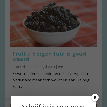
Fruit uit eigen tuin is goud
waard
door
Stella Ruisch
|
22 juli 2024
|
0
Er wordt steeds minder voedsel verspild in
Nederland maar toch wordt er jaarlijks nog
zo’n...
Schrijf je in voor onze