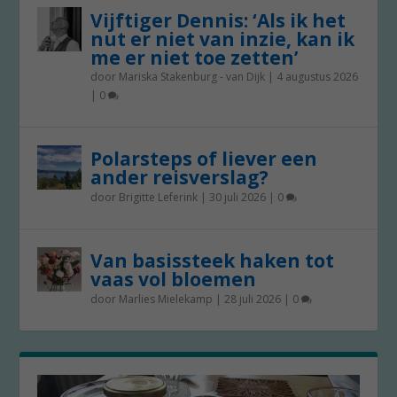
Vijftiger Dennis: ‘Als ik het
nut er niet van inzie, kan ik
me er niet toe zetten’
door
Mariska Stakenburg - van Dijk
|
4 augustus 2026
|
0
Polarsteps of liever een
ander reisverslag?
door
Brigitte Leferink
|
30 juli 2026
|
0
Van basissteek haken tot
vaas vol bloemen
door
Marlies Mielekamp
|
28 juli 2026
|
0