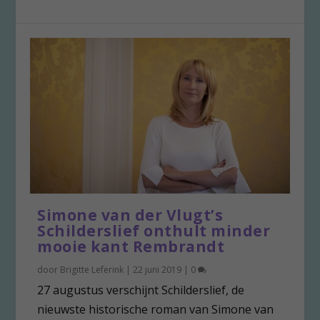
Simone van der Vlugt’s
Schilderslief onthult minder
mooie kant Rembrandt
door
Brigitte Leferink
|
22 juni 2019
|
0
27 augustus verschijnt Schilderslief, de
nieuwste historische roman van Simone van