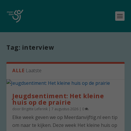
Tag:
interview
ALLE
Laatste
Jeugdsentiment: Het kleine
huis op de prairie
door
Brigitte Leferink
|
7 augustus 2026
|
0
Elke week geven we op Meerdanvijftig.nl een tip
om naar te kijken. Deze week Het kleine huis op