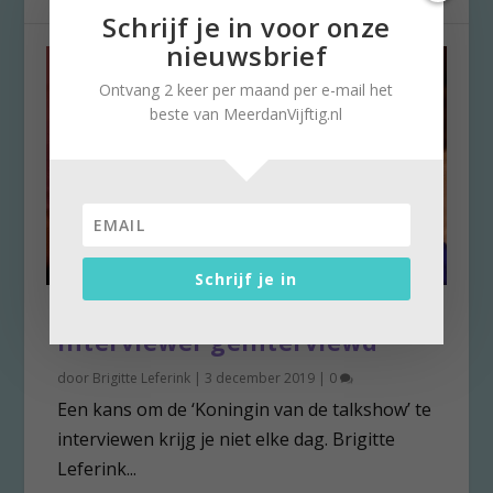
Schrijf je in voor onze
nieuwsbrief
Ontvang 2 keer per maand per e-mail het
beste van MeerdanVijftig.nl
Schrijf je in
Sonja Barend op bezoek: de
interviewer geïnterviewd
door
Brigitte Leferink
|
3 december 2019
|
0
Een kans om de ‘Koningin van de talkshow’ te
interviewen krijg je niet elke dag. Brigitte
Leferink...