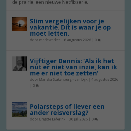
de prairie, een nieuwe Netflixserie.
Slim vergelijken voor je
vakantie. Dit is waar je op
moet letten.
door
medewerker
|
6 augustus 2026
|
0
Vijftiger Dennis: ‘Als ik het
nut er niet van inzie, kan ik
me er niet toe zetten’
door
Mariska Stakenburg - van Dijk
|
4 augustus 2026
|
0
Polarsteps of liever een
ander reisverslag?
door
Brigitte Leferink
|
30 juli 2026
|
0