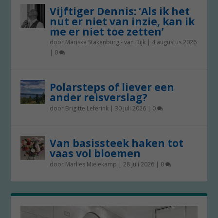
Vijftiger Dennis: ‘Als ik het
nut er niet van inzie, kan ik
me er niet toe zetten’
door
Mariska Stakenburg - van Dijk
|
4 augustus 2026
|
0
Polarsteps of liever een
ander reisverslag?
door
Brigitte Leferink
|
30 juli 2026
|
0
Van basissteek haken tot
vaas vol bloemen
door
Marlies Mielekamp
|
28 juli 2026
|
0