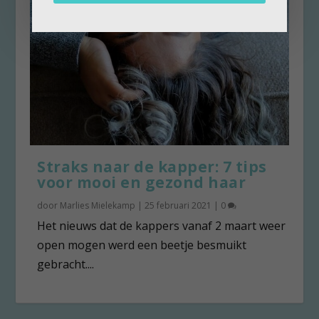
Straks naar de kapper: 7 tips
voor mooi en gezond haar
door
Marlies Mielekamp
|
25 februari 2021
|
0
Het nieuws dat de kappers vanaf 2 maart weer
open mogen werd een beetje besmuikt
gebracht....