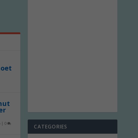
moet
 nut
er
6
|
0
CATEGORIES