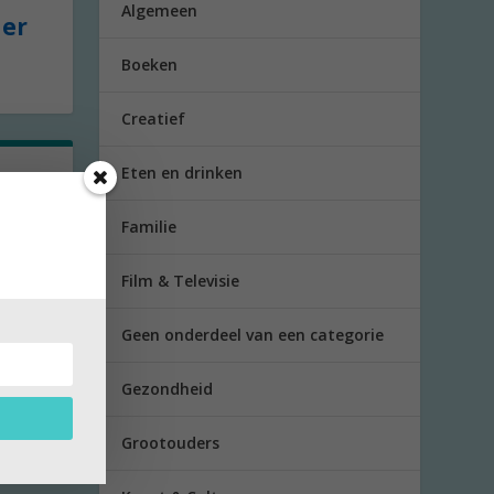
Algemeen
der
Boeken
Creatief
Eten en drinken
ort’
Familie
e
Film & Televisie
Geen onderdeel van een categorie
Gezondheid
Grootouders