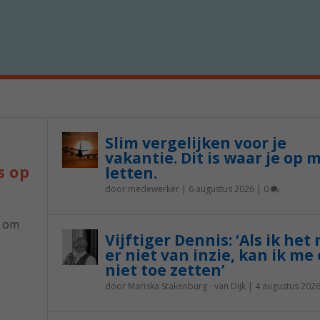
Slim vergelijken voor je
vakantie. Dit is waar je op 
s op
letten.
door
medewerker
|
6 augustus 2026
|
0
p om
Vijftiger Dennis: ‘Als ik het
er niet van inzie, kan ik me 
niet toe zetten’
door
Mariska Stakenburg - van Dijk
|
4 augustus 202