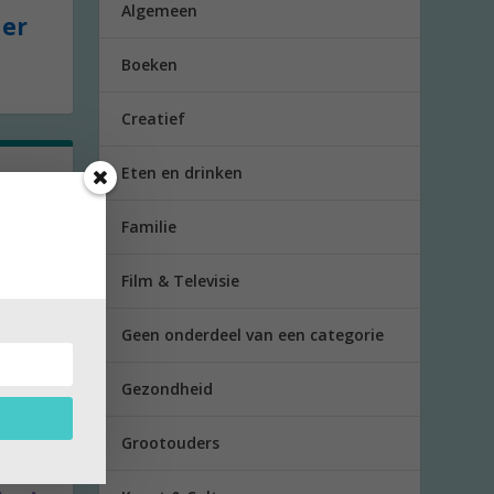
Algemeen
der
Boeken
Creatief
Eten en drinken
en
Familie
van de
Film & Televisie
Geen onderdeel van een categorie
Gezondheid
Grootouders