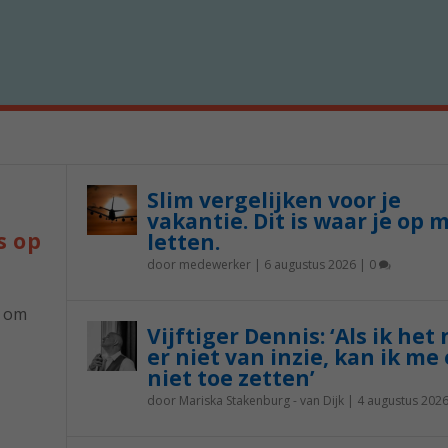
Slim vergelijken voor je
vakantie. Dit is waar je op 
s op
letten.
door
medewerker
|
6 augustus 2026
|
0
p om
Vijftiger Dennis: ‘Als ik het
er niet van inzie, kan ik me 
niet toe zetten’
door
Mariska Stakenburg - van Dijk
|
4 augustus 202