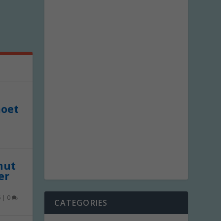
moet
 nut
er
6
|
0
CATEGORIES