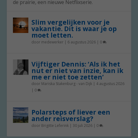
de prairie, een nieuwe Netflixserie.
Slim vergelijken voor je
vakantie. Dit is waar je op
moet letten.
door
medewerker
|
6 augustus 2026
|
0
Vijftiger Dennis: ‘Als ik het
nut er niet van inzie, kan ik
me er niet toe zetten’
door
Mariska Stakenburg - van Dijk
|
4 augustus 2026
|
0
Polarsteps of liever een
ander reisverslag?
door
Brigitte Leferink
|
30 juli 2026
|
0