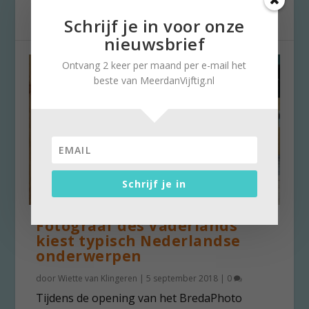
op...
Schrijf je in voor onze
nieuwsbrief
Ontvang 2 keer per maand per e-mail het
beste van MeerdanVijftig.nl
Schrijf je in
Fotograaf des Vaderlands
kiest typisch Nederlandse
onderwerpen
door
Wiette van Klingeren
|
5 september 2018
|
0
Tijdens de opening van het BredaPhoto