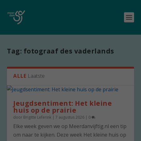
Tag:
fotograaf des vaderlands
ALLE
Laatste
Jeugdsentiment: Het kleine
huis op de prairie
door
Brigitte Leferink
|
7 augustus 2026
|
0
Elke week geven we op Meerdanvijftig.nl een tip
om naar te kijken. Deze week Het kleine huis op