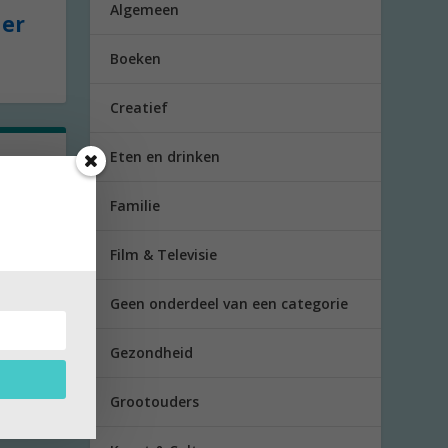
Algemeen
der
Boeken
Creatief
Eten en drinken
eens
Familie
Film & Televisie
Geen onderdeel van een categorie
Gezondheid
Grootouders