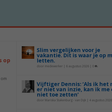
Slim vergelijken voor je
vakantie. Dit is waar je op 
s op
letten.
door
medewerker
|
6 augustus 2026
|
0
p om
Vijftiger Dennis: ‘Als ik het
er niet van inzie, kan ik me 
niet toe zetten’
door
Mariska Stakenburg - van Dijk
|
4 augustus 202