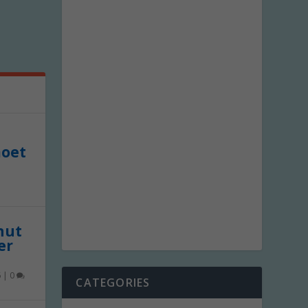
moet
 nut
er
6
|
0
CATEGORIES