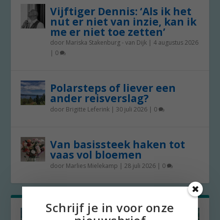
Vijftiger Dennis: ‘Als ik het
nut er niet van inzie, kan ik
me er niet toe zetten’
door
Mariska Stakenburg - van Dijk
|
4 augustus 2026
|
0
Polarsteps of liever een
ander reisverslag?
door
Brigitte Leferink
|
30 juli 2026
|
0
Van basissteek haken tot
vaas vol bloemen
door
Marlies Mielekamp
|
28 juli 2026
|
0
Schrijf je in voor onze