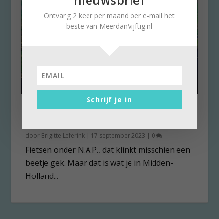
nieuwsbrief
Ontvang 2 keer per maand per e-mail het
beste van MeerdanVijftig.nl
Schrijf je in
Fietsen onder N.A.P. in
Midden-Holland
door
Brigitte Leferink
|
17 september 2023
|
0
Fietsen onder N.A.P., dat klinkt misschien een
beetje gek. Maar dat is wat je in Midden-
Holland...