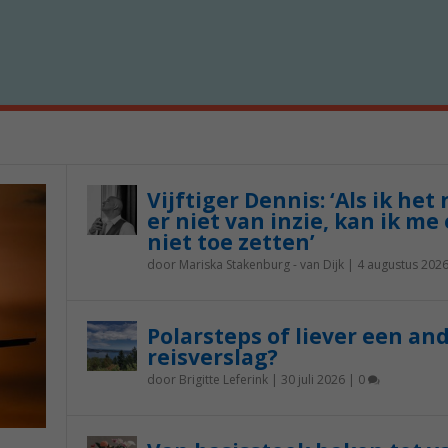
Vijftiger Dennis: ‘Als ik het
er niet van inzie, kan ik me 
niet toe zetten’
door
Mariska Stakenburg - van Dijk
|
4 augustus 202
Polarsteps of liever een an
reisverslag?
door
Brigitte Leferink
|
30 juli 2026
|
0