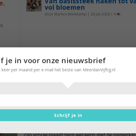
Van basissteek haken tot v
e.
vol bloemen
door
Marlies Mielekamp
|
28 juli 2026
|
0
es
k
nst is
jf je in voor onze nieuwsbrief
 het
 keer per maand per e-mail het beste van MeerdanVijftig.nl
lang
In Beweging: Gelukkig op het
voetbalveld
Schrijf je in
door
Stella Ruisch
|
3 december 2016
|
0
Zijn vrouw plaagt hem wel eens met de opmerkin