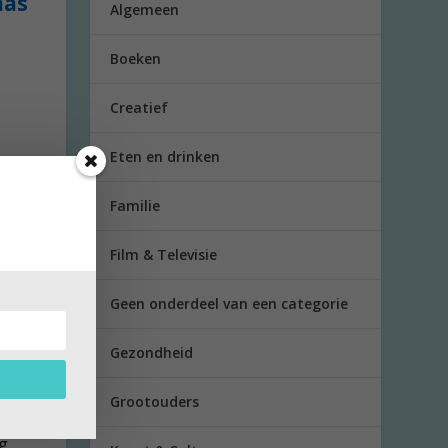
aas
Algemeen
Boeken
Creatief
Eten en drinken
Familie
Film & Televisie
Geen onderdeel van een categorie
Gezondheid
Grootouders
g