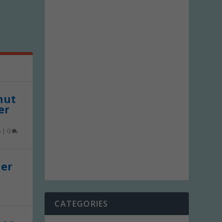
 nut
er
6
|
0
der
CATEGORIES