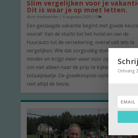
Slim vergelijken voor je vakanti
Dit is waar je op moet letten.
door
medewerker
|
6 augustus 2026
|
0
Een geslaagde vakantie begint met goede keuz
vooraf. Van de vlucht tot het hotel en van de
huurauto tot de verzekering, overal valt iets te
vergelijken. Wie dat zorgvuldig doet, betaalt vaa
minder en krijgt meer waar voor zijn geld. De ku
Schri
om niet alleen naar de prijs te kijken, maar naar
Ontvang 2
totaalplaatje. De goedkoopste optie is namelijk 
niet altijd de beste.