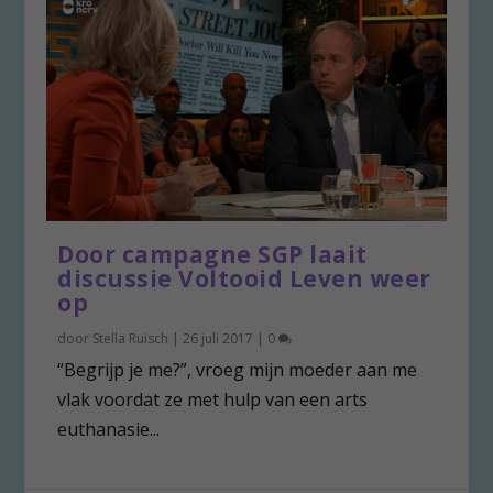
Door campagne SGP laait
discussie Voltooid Leven weer
op
door
Stella Ruisch
|
26 juli 2017
|
0
“Begrijp je me?”, vroeg mijn moeder aan me
vlak voordat ze met hulp van een arts
euthanasie...