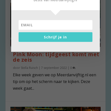
Schrijf je in
Pink Moon: tijdgeest komt met
de zeis
door
Stella Ruisch
|
7 september 2022
|
0
Elke week geven we op Meerdanvijftig.nl een
tip om op het scherm naar te kijken. Deze
week gaat...