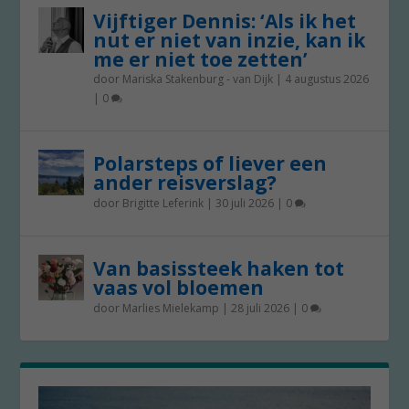
Vijftiger Dennis: ‘Als ik het
nut er niet van inzie, kan ik
me er niet toe zetten’
door
Mariska Stakenburg - van Dijk
|
4 augustus 2026
|
0
Polarsteps of liever een
ander reisverslag?
door
Brigitte Leferink
|
30 juli 2026
|
0
Van basissteek haken tot
vaas vol bloemen
door
Marlies Mielekamp
|
28 juli 2026
|
0