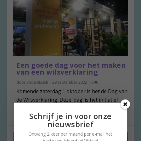
Een goede dag voor het maken
van een wilsverklaring
door
Stella Ruisch
|
29 september 2022
|
0
Komende zaterdag 1 oktober is het de Dag van
de Wilsverklaring. Deze ‘dag’ is het initiatief
van...
Schrijf je in voor onze
nieuwsbrief
Ontvang 2 keer per maand per e-mail het
beste van MeerdanVijftig.nl