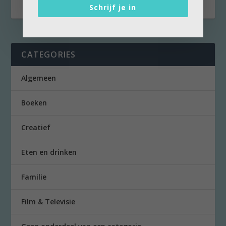
Schrijf je in
CATEGORIES
Algemeen
Boeken
Creatief
Eten en drinken
Familie
Film & Televisie