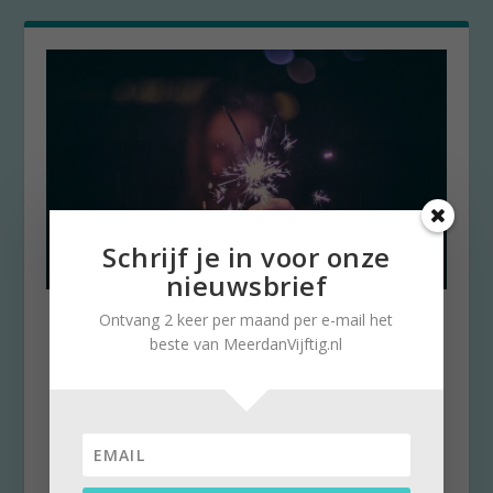
Schrijf je in voor onze
nieuwsbrief
5 Ergernissen om achter te
Ontvang 2 keer per maand per e-mail het
laten in 2019
beste van MeerdanVijftig.nl
door
Stella Ruisch
|
31 december 2019
|
0
Goede voornemens voor het nieuwe jaar?
Misschien moeten we dan eerst eens wat
ergernissen van het...