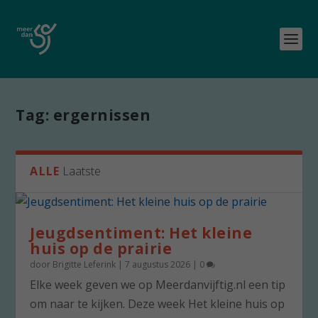
Tag:
ergernissen
ALLE
Laatste
Jeugdsentiment: Het kleine
huis op de prairie
door
Brigitte Leferink
|
7 augustus 2026
|
0
Elke week geven we op Meerdanvijftig.nl een tip
om naar te kijken. Deze week Het kleine huis op