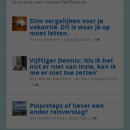
de prairie, een nieuwe Netflixserie.
Slim vergelijken voor je
vakantie. Dit is waar je op
moet letten.
door
medewerker
|
6 augustus 2026
|
0
Vijftiger Dennis: ‘Als ik het
nut er niet van inzie, kan ik
me er niet toe zetten’
door
Mariska Stakenburg - van Dijk
|
4 augustus 2026
|
0
Polarsteps of liever een
ander reisverslag?
door
Brigitte Leferink
|
30 juli 2026
|
0