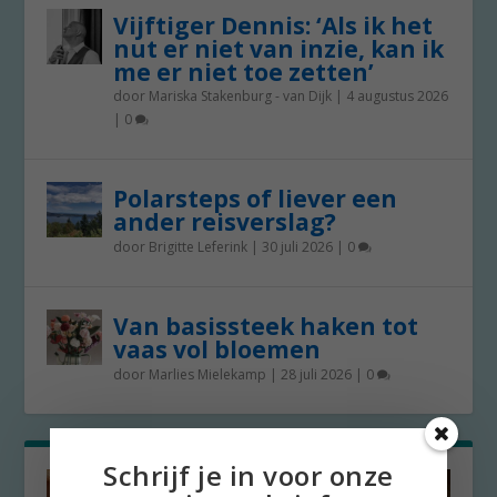
Vijftiger Dennis: ‘Als ik het
nut er niet van inzie, kan ik
me er niet toe zetten’
door
Mariska Stakenburg - van Dijk
|
4 augustus 2026
|
0
Polarsteps of liever een
ander reisverslag?
door
Brigitte Leferink
|
30 juli 2026
|
0
Van basissteek haken tot
vaas vol bloemen
door
Marlies Mielekamp
|
28 juli 2026
|
0
Schrijf je in voor onze