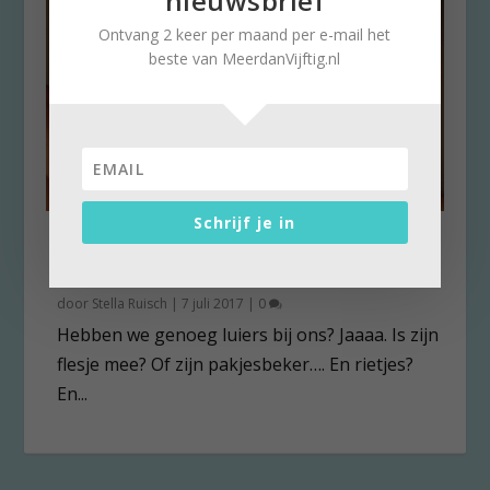
nieuwsbrief
Ontvang 2 keer per maand per e-mail het
beste van MeerdanVijftig.nl
Schrijf je in
Liever een speen of duimen?
Oma’s wijsheid: flauwekul!
door
Stella Ruisch
|
7 juli 2017
|
0
Hebben we genoeg luiers bij ons? Jaaaa. Is zijn
flesje mee? Of zijn pakjesbeker…. En rietjes?
En...