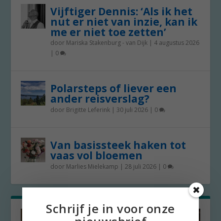
Vijftiger Dennis: ‘Als ik het
nut er niet van inzie, kan ik
me er niet toe zetten’
door
Mariska Stakenburg - van Dijk
|
4 augustus 2026
|
0
Polarsteps of liever een
ander reisverslag?
door
Brigitte Leferink
|
30 juli 2026
|
0
Van basissteek haken tot
vaas vol bloemen
door
Marlies Mielekamp
|
28 juli 2026
|
0
Schrijf je in voor onze