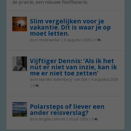
de prairie, een nieuwe Netflixserie.
Slim vergelijken voor je
vakantie. Dit is waar je op
moet letten.
door
medewerker
|
6 augustus 2026
|
0
Vijftiger Dennis: ‘Als ik het
nut er niet van inzie, kan ik
me er niet toe zetten’
door
Mariska Stakenburg - van Dijk
|
4 augustus 2026
|
0
Polarsteps of liever een
ander reisverslag?
door
Brigitte Leferink
|
30 juli 2026
|
0