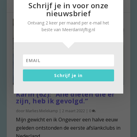
Schrijf je in voor onze
nieuwsbrief
Ontvang 2 keer per maand per e-mail het
beste van MeerdanVijftig.nl
Schrijf je in
Karin (62): “Alle diëten die er
zijn, heb ik gevolgd.”
door
Marlies Mielekamp
|
2 maart 2022
|
0
Mijn gewicht en ik Ongeveer een halve eeuw
geleden ontstonden de eerste afslankclubs in
Nederland....