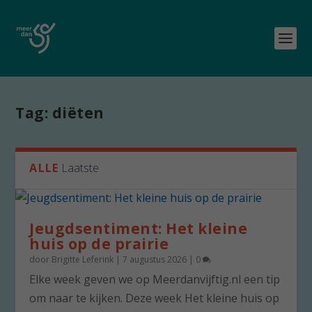
Tag:
diëten
ALLE
Laatste
Jeugdsentiment: Het kleine
huis op de prairie
door
Brigitte Leferink
|
7 augustus 2026
|
0
Elke week geven we op Meerdanvijftig.nl een tip
om naar te kijken. Deze week Het kleine huis op