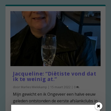
Jacqueline: “Diëtiste vond dat
ik te weinig at.”
door
Marlies Mielekamp
|
15 maart 2022
|
0
Mijn gewicht en ik Ongeveer een halve eeuw
geleden ontstonden de eerste afslankclubs in
Nederland....