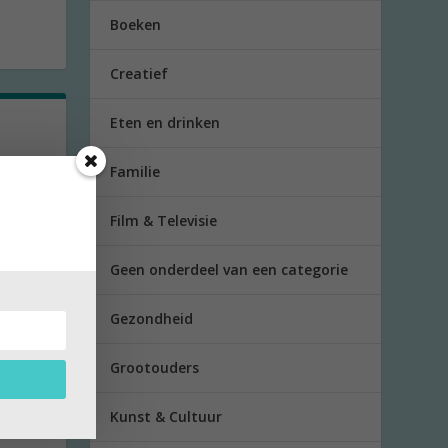
Boeken
Creatief
Eten en drinken
Familie
27 een
Film & Televisie
Geen onderdeel van een categorie
Gezondheid
Grootouders
ende
Kunst & Cultuur