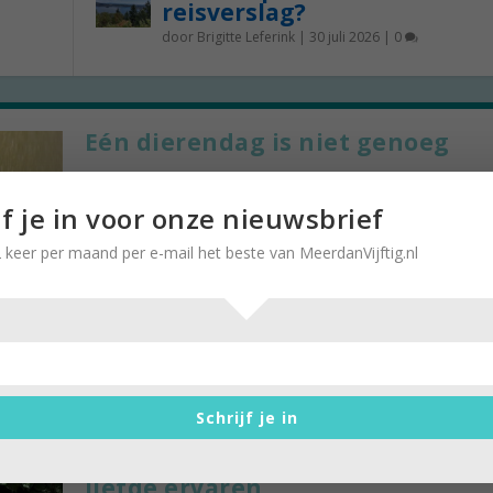
reisverslag?
door
Brigitte Leferink
|
30 juli 2026
|
0
Eén dierendag is niet genoeg
door
Brigitte Leferink
|
23 april 2019
|
0
Ilse Winter uit Brno in Tsjechië schreef in mei 19
jf je in voor onze nieuwsbrief
brief aan Margaret Ford in Londen waarin...
 keer per maand per e-mail het beste van MeerdanVijftig.nl
Schrijf je in
Een hond nemen en overweldig
liefde ervaren