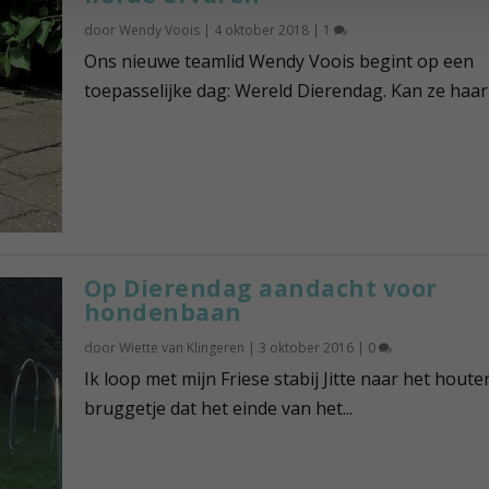
door
Wendy Voois
|
4 oktober 2018
|
1
Ons nieuwe teamlid Wendy Voois begint op een
toepasselijke dag: Wereld Dierendag. Kan ze haar.
Op Dierendag aandacht voor
hondenbaan
door
Wiette van Klingeren
|
3 oktober 2016
|
0
Ik loop met mijn Friese stabij Jitte naar het houte
bruggetje dat het einde van het...