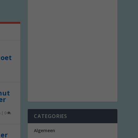
moet
 nut
er
6
|
0
CATEGORIES
Algemeen
der