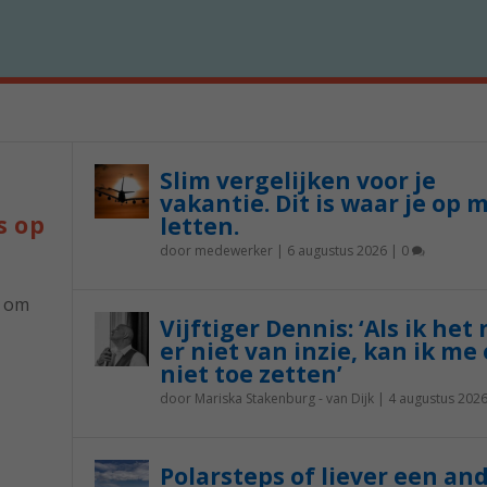
Slim vergelijken voor je
vakantie. Dit is waar je op 
s op
letten.
door
medewerker
|
6 augustus 2026
|
0
p om
Vijftiger Dennis: ‘Als ik het
er niet van inzie, kan ik me 
niet toe zetten’
door
Mariska Stakenburg - van Dijk
|
4 augustus 202
Polarsteps of liever een an