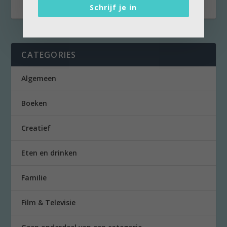
Schrijf je in
CATEGORIES
Algemeen
Boeken
Creatief
Eten en drinken
Familie
Film & Televisie