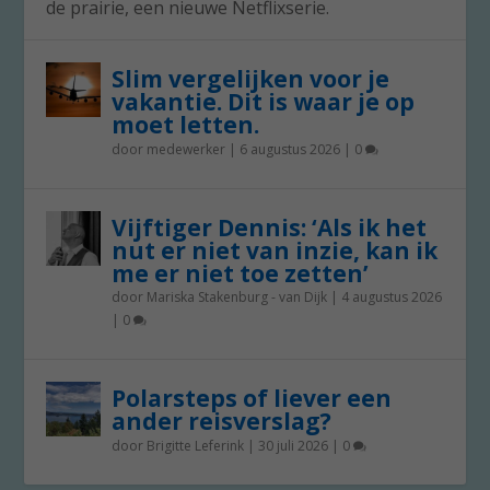
de prairie, een nieuwe Netflixserie.
Slim vergelijken voor je
vakantie. Dit is waar je op
moet letten.
door
medewerker
|
6 augustus 2026
|
0
Vijftiger Dennis: ‘Als ik het
nut er niet van inzie, kan ik
me er niet toe zetten’
door
Mariska Stakenburg - van Dijk
|
4 augustus 2026
|
0
Polarsteps of liever een
ander reisverslag?
door
Brigitte Leferink
|
30 juli 2026
|
0