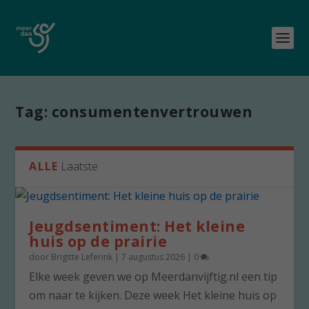
Tag:
consumentenvertrouwen
ALLE
Laatste
Jeugdsentiment: Het kleine
huis op de prairie
door
Brigitte Leferink
|
7 augustus 2026
|
0
Elke week geven we op Meerdanvijftig.nl een tip
om naar te kijken. Deze week Het kleine huis op