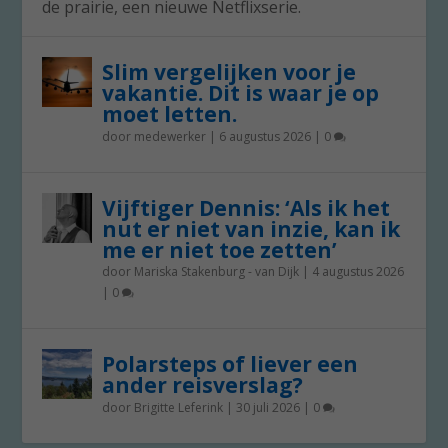
de prairie, een nieuwe Netflixserie.
Slim vergelijken voor je
vakantie. Dit is waar je op
moet letten.
door
medewerker
|
6 augustus 2026
|
0
Vijftiger Dennis: ‘Als ik het
nut er niet van inzie, kan ik
me er niet toe zetten’
door
Mariska Stakenburg - van Dijk
|
4 augustus 2026
|
0
Polarsteps of liever een
ander reisverslag?
door
Brigitte Leferink
|
30 juli 2026
|
0