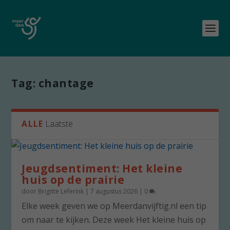
Tag:
chantage
ALLE
Laatste
Jeugdsentiment: Het kleine
huis op de prairie
door
Brigitte Leferink
|
7 augustus 2026
|
0
Elke week geven we op Meerdanvijftig.nl een tip
om naar te kijken. Deze week Het kleine huis op