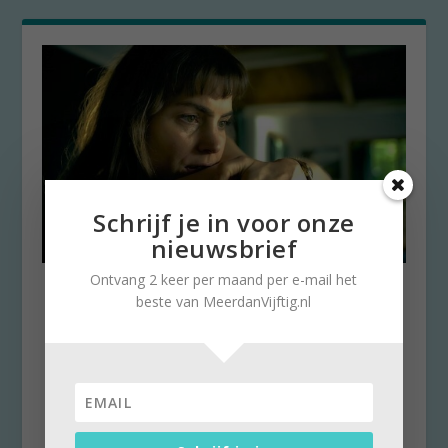
Schrijf je in voor onze
nieuwsbrief
Ontvang 2 keer per maand per e-mail het
In de ban van ‘De Ring’
beste van MeerdanVijftig.nl
door
Stella Ruisch
|
20 september 2024
|
0
Elke week geven we op Meerdanvijftig.nl een
tip om naar te kijken. Haak aan bij weer een
nieuwe...