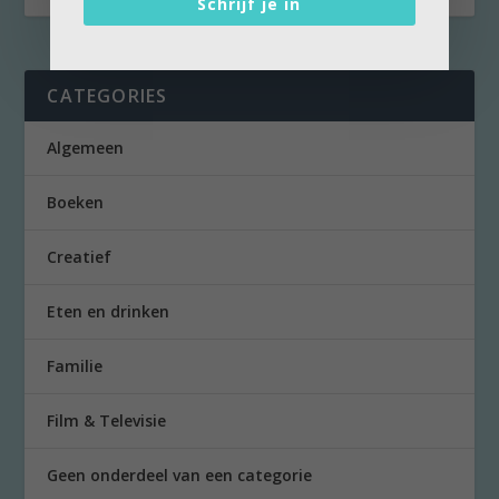
Schrijf je in
CATEGORIES
Algemeen
Boeken
Creatief
Eten en drinken
Familie
Film & Televisie
Geen onderdeel van een categorie