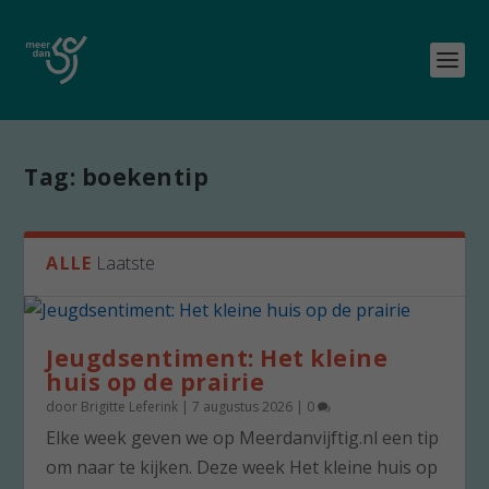
Tag:
boekentip
ALLE
Laatste
Jeugdsentiment: Het kleine
huis op de prairie
door
Brigitte Leferink
|
7 augustus 2026
|
0
Elke week geven we op Meerdanvijftig.nl een tip
om naar te kijken. Deze week Het kleine huis op