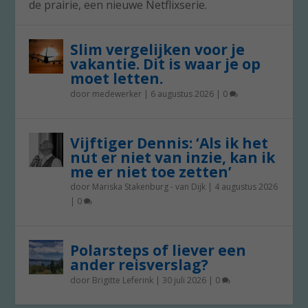
de prairie, een nieuwe Netflixserie.
Slim vergelijken voor je
vakantie. Dit is waar je op
moet letten.
door
medewerker
|
6 augustus 2026
|
0
Vijftiger Dennis: ‘Als ik het
nut er niet van inzie, kan ik
me er niet toe zetten’
door
Mariska Stakenburg - van Dijk
|
4 augustus 2026
|
0
Polarsteps of liever een
ander reisverslag?
door
Brigitte Leferink
|
30 juli 2026
|
0