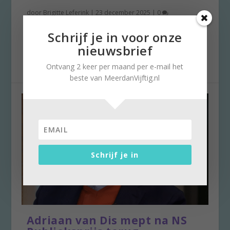
door
Brigitte Leferink
|
23 december 2025
|
0
Tussen alle kerst- en jaarwisselingsdrukte
Schrijf je in voor onze
door even ontspannen. De laatste dagen van
nieuwsbrief
het jaar...
Ontvang 2 keer per maand per e-mail het
beste van MeerdanVijftig.nl
Schrijf je in
Adriaan van Dis mept na NS