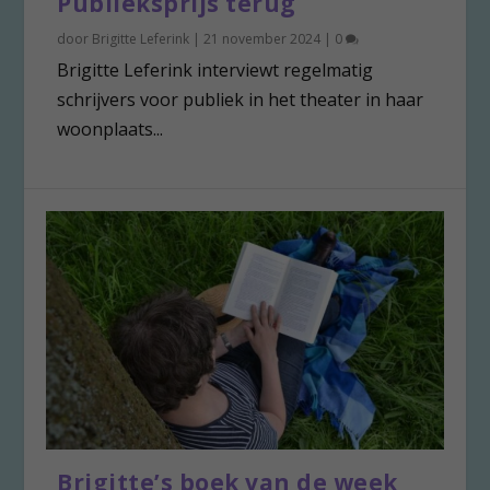
Publieksprijs terug
door
Brigitte Leferink
|
21 november 2024
|
0
Brigitte Leferink interviewt regelmatig
schrijvers voor publiek in het theater in haar
woonplaats...
Brigitte’s boek van de week