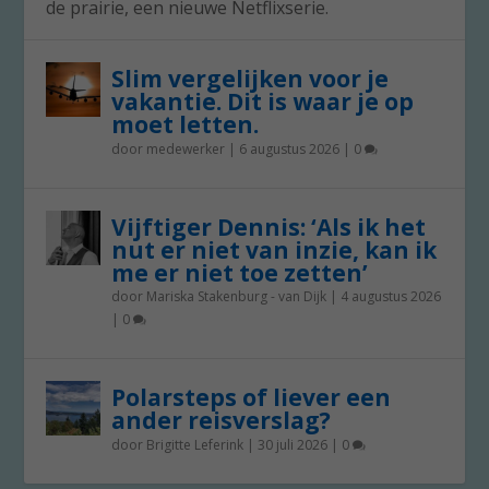
de prairie, een nieuwe Netflixserie.
Slim vergelijken voor je
vakantie. Dit is waar je op
moet letten.
door
medewerker
|
6 augustus 2026
|
0
Vijftiger Dennis: ‘Als ik het
nut er niet van inzie, kan ik
me er niet toe zetten’
door
Mariska Stakenburg - van Dijk
|
4 augustus 2026
|
0
Polarsteps of liever een
ander reisverslag?
door
Brigitte Leferink
|
30 juli 2026
|
0