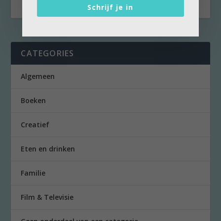
Schrijf je in
CATEGORIES
Algemeen
Boeken
Creatief
Eten en drinken
Familie
Film & Televisie