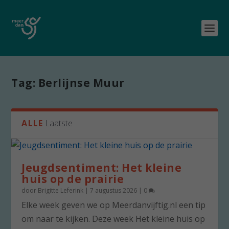
Tag:
Berlijnse Muur
ALLE
Laatste
Jeugdsentiment: Het kleine
huis op de prairie
door
Brigitte Leferink
|
7 augustus 2026
|
0
Elke week geven we op Meerdanvijftig.nl een tip
om naar te kijken. Deze week Het kleine huis op