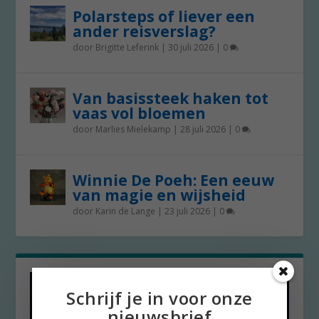
Polarsteps of liever een
ander reisverslag?
door
Brigitte Leferink
|
30 juli 2026
|
0
Van basissteek haken tot
vaas vol bloemen
door
Marlies Mielekamp
|
28 juli 2026
|
0
Winnie De Poeh: Een eeuw
van magie en wijsheid
door
Karin de Lange
|
23 juli 2026
|
0
Schrijf je in voor onze
nieuwsbrief