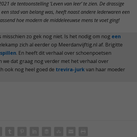
2021 de tentoonstelling ‘Leven van leer’ te zien. De drassige
n een stad van belang was, heeft naast andere lederwaren een
errassend hoe modern de middeleeuwse mens te voet ging!
s misschien zo gek nog niet. Is het nodig om nog
een
ekamp zich al eerder op Meerdanvijftig.nl af. Brigitte
spillen
. En heeft dit verhaal over schoenpoetsen
 we dat graag nog verder met het verhaal over
ich ook nog heel goed de
trevira-jurk
van haar moeder