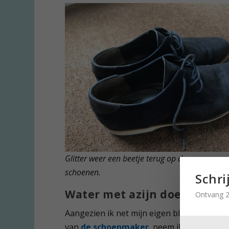
Glitter weer een beetje terug op de wangen va
schoenen.
Schri
Water met azijn doet wond
Ontvang 2
Aangezien ik net mijn eigen blauwe suède m
van
de schoenmaker
, neem ik me voor om