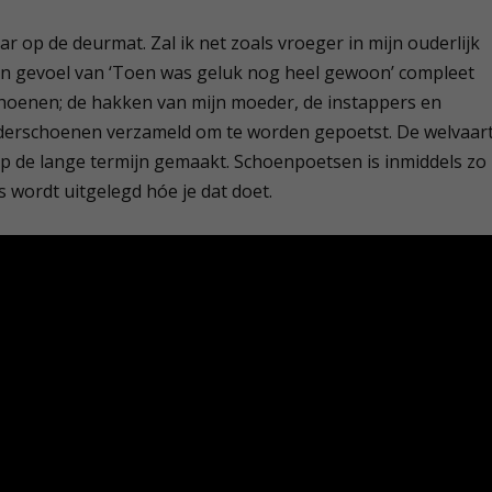
ar op de deurmat. Zal ik net zoals vroeger in mijn ouderlijk
jn gevoel van ‘Toen was geluk nog heel gewoon’ compleet
schoenen; de hakken van mijn moeder, de instappers en
nderschoenen verzameld om te worden gepoetst. De welvaar
 de lange termijn gemaakt. Schoenpoetsen is inmiddels zo
s wordt uitgelegd hóe je dat doet.