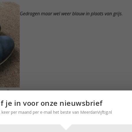
Gedragen maar wel weer blauw in plaats van grijs
.
n mijn
jf je in voor onze nieuwsbrief
eren
 keer per maand per e-mail het beste van MeerdanVijftig.nl
et glitter verrijkte schoenen heb vertroeteld op aanwijzin
 die werkwijze ook op zijn schoenen toe te passen. Eerst