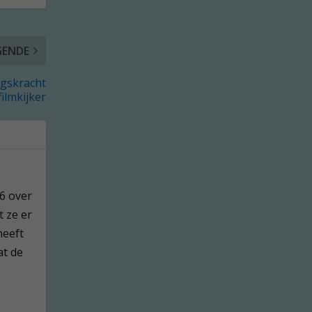
GENDE
ngskracht
filmkijker
76 over
t ze er
heeft
at de