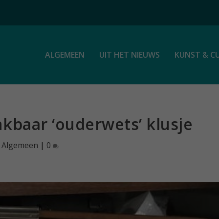
ALGEMEEN
UIT HET NIEUWS
KUNST & C
kbaar ‘ouderwets’ klusje
|
Algemeen
|
0