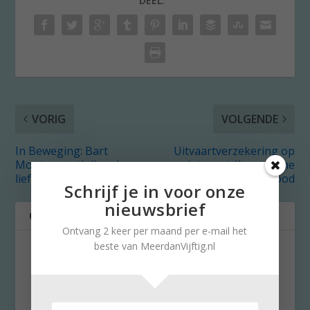
DEEL:
VORIG
VOLGENDE
In Beweging: Bart
Uitvaartverzekering op
Mouters ontluikende
internet: Ik erger me
liefde voor zwemmen
dood
Schrijf je in voor onze
nieuwsbrief
OVER DE AUTEUR
Ontvang 2 keer per maand per e-mail het
beste van MeerdanVijftig.nl