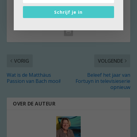
DEEL:
Schrijf je in
VORIG
VOLGENDE
Wat is de Matthäus
Beleef het jaar van
Passion van Bach mooi!
Fortuyn in televisieserie
opnieuw
OVER DE AUTEUR