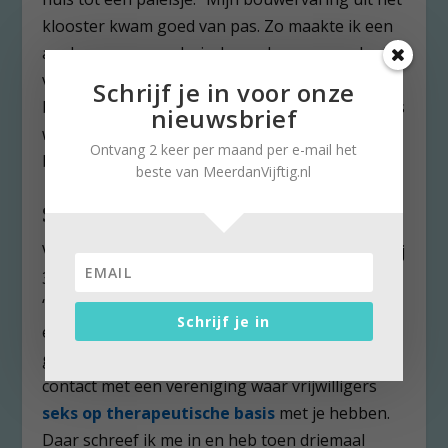
klooster kwam goed van pas. Zo maakte ik een
aanbouw aan ons huis, bouwde een zwembad
van 10×5 meter achterin onze grote tuin,
Schrijf je in voor onze
bouwde een tweede garage, een kelder die ik als
nieuwsbrief
werkkamer gebruikte en een appartementje
Ontvang 2 keer per maand per e-mail het
boven de garages,” vertelt hij trots.
beste van MeerdanVijftig.nl
Seks op therapeutische basis
Vijf jaar geleden werd Piets vrouw ziek. Nadat hij
3 jaar haar mantelzorger was, overleed ze. Piet:
“Toen de huisarts daarna langskwam, uitte ik
Schrijf je in
een noodkreet dat ik na al die jaren onthouding
graag seks met iemand wilde. Zij bracht me in
contact met een vereniging waar vrijwilligers
seks op therapeutische basis
met je hebben.
Daar schreef ik me in en heb toen driemaal