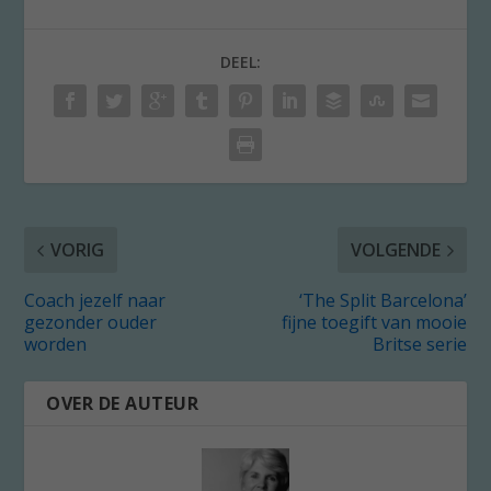
DEEL:
VORIG
VOLGENDE
Coach jezelf naar
‘The Split Barcelona’
gezonder ouder
fijne toegift van mooie
worden
Britse serie
OVER DE AUTEUR