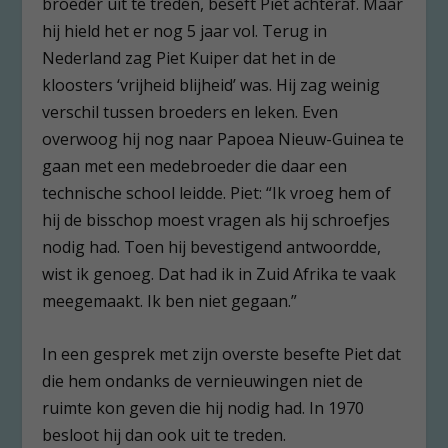
broeder uit te treden, beseft Piet achteraf. Maar
hij hield het er nog 5 jaar vol. Terug in
Nederland zag Piet Kuiper dat het in de
kloosters ‘vrijheid blijheid’ was. Hij zag weinig
verschil tussen broeders en leken. Even
overwoog hij nog naar Papoea Nieuw-Guinea te
gaan met een medebroeder die daar een
technische school leidde. Piet: “Ik vroeg hem of
hij de bisschop moest vragen als hij schroefjes
nodig had. Toen hij bevestigend antwoordde,
wist ik genoeg. Dat had ik in Zuid Afrika te vaak
meegemaakt. Ik ben niet gegaan.”
In een gesprek met zijn overste besefte Piet dat
die hem ondanks de vernieuwingen niet de
ruimte kon geven die hij nodig had. In 1970
besloot hij dan ook uit te treden.