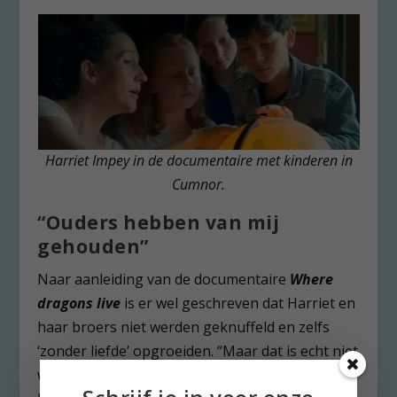
Harriet Impey in de documentaire met kinderen in
Cumnor.
“Ouders hebben van mij
gehouden”
Naar aanleiding van de documentaire
Where
dragons live
is er wel geschreven dat Harriet en
haar broers niet werden geknuffeld en zelfs
‘zonder liefde’ opgroeiden. “Maar dat is echt niet
waar. Ik weet zeker dat mijn ouders van ons