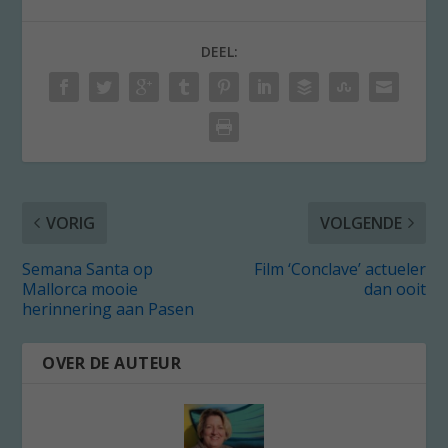
DEEL:
VORIG
VOLGENDE
Semana Santa op
Film ‘Conclave’ actueler
Mallorca mooie
dan ooit
herinnering aan Pasen
OVER DE AUTEUR