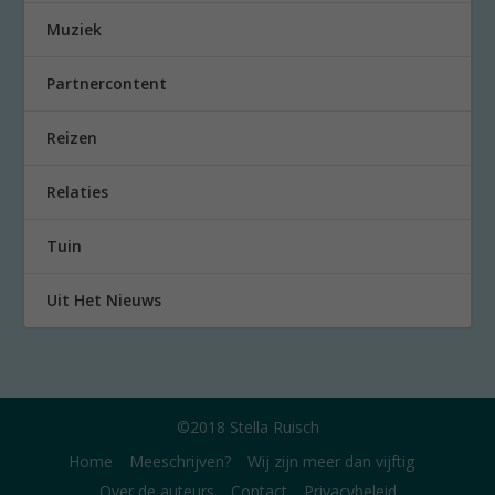
Muziek
Partnercontent
Reizen
Relaties
Tuin
Uit Het Nieuws
©2018 Stella Ruisch
Home
Meeschrijven?
Wij zijn meer dan vijftig
Over de auteurs
Contact
Privacybeleid