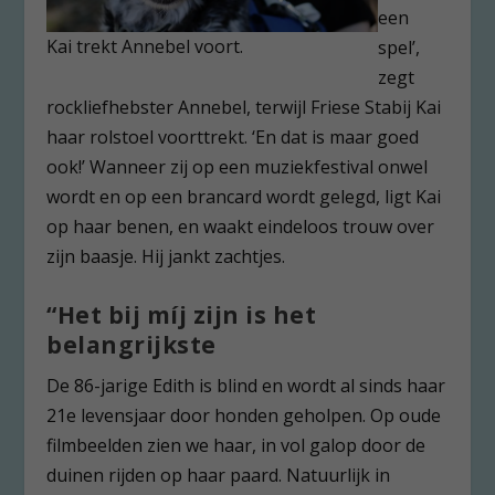
een
Kai trekt Annebel voort.
spel’,
zegt
rockliefhebster Annebel, terwijl Friese Stabij Kai
haar rolstoel voorttrekt. ‘En dat is maar goed
ook!’ Wanneer zij op een muziekfestival onwel
wordt en op een brancard wordt gelegd, ligt Kai
op haar benen, en waakt eindeloos trouw over
zijn baasje. Hij jankt zachtjes.
“Het bij míj zijn is het
belangrijkste
De 86-jarige Edith is blind en wordt al sinds haar
21
e
levensjaar door honden geholpen. Op oude
filmbeelden zien we haar, in vol galop door de
duinen rijden op haar paard. Natuurlijk in