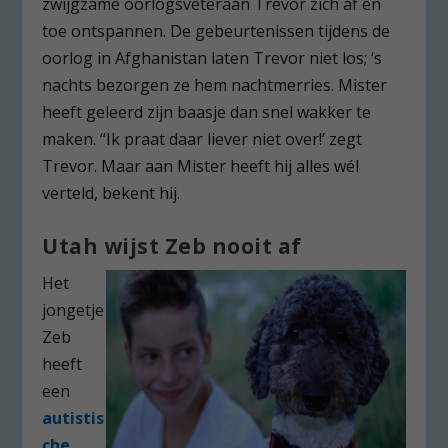
zwijgzame oorlogsveteraan Trevor zich af en
toe ontspannen. De gebeurtenissen tijdens de
oorlog in Afghanistan laten Trevor niet los; ‘s
nachts bezorgen ze hem nachtmerries. Mister
heeft geleerd zijn baasje dan snel wakker te
maken. “Ik praat daar liever niet over!’ zegt
Trevor. Maar aan Mister heeft hij alles wél
verteld, bekent hij.
Utah wijst Zeb nooit af
Het
jongetje
Zeb
heeft
een
autistis
che