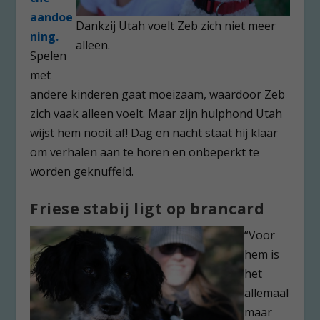
aandoe
Dankzij Utah voelt Zeb zich niet meer
ning.
alleen.
Spelen
met
andere kinderen gaat moeizaam, waardoor Zeb
zich vaak alleen voelt. Maar zijn hulphond Utah
wijst hem nooit af! Dag en nacht staat hij klaar
om verhalen aan te horen en onbeperkt te
worden geknuffeld.
Friese stabij ligt op brancard
“Voor
hem is
het
allemaal
maar