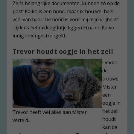
Zelfs belangrijke documenten, kunnen zó op de
post! Kaiko is een hond, maar ik hou wel heel
veel van haar. De hond is voor mij mijn vrijheid!’
Tijdens het middagdutje liggen Erna en Kaiko
innig ineengestrengeld.
Trevor houdt oogje in het zeil
Omdat
de
trouwe
Mister
een
oogje in
het zeil
Trevor heeft wel alles aan Mister
houdt
verteld…
kan de