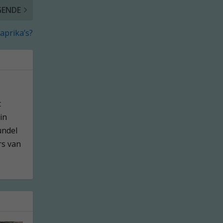
GENDE
aprika’s?
t
in
undel
rs van