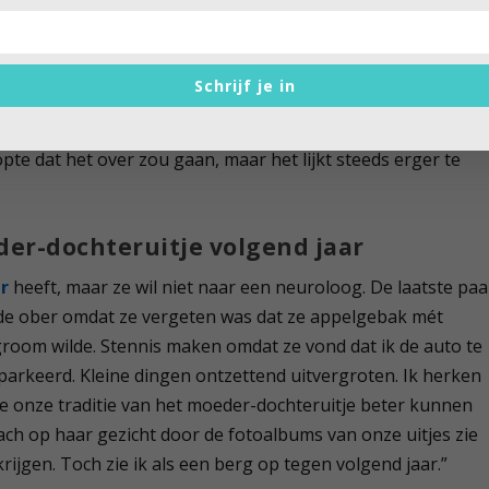
nderd
eerd. Haar krachten nemen af. Ik wil het programma van de
daar wil ze niet van horen. Ze doet het liefst alsof ze nog
Schrijf je in
 steeds minder mee. Daar komt bij dat ze twee jaar geleden
veranderd is. Ze is snel geïrriteerd en wordt onredelijk
opte dat het over zou gaan, maar het lijkt steeds erger te
eder-dochteruitje volgend jaar
er
heeft, maar ze wil niet naar een neuroloog. De laatste paa
de ober omdat ze vergeten was dat ze appelgebak mét
room wilde. Stennis maken omdat ze vond dat ik de auto te
arkeerd. Kleine dingen ontzettend uitvergroten. Ik herken
e onze traditie van het moeder-dochteruitje beter kunnen
ach op haar gezicht door de fotoalbums van onze uitjes zie
krijgen. Toch zie ik als een berg op tegen volgend jaar.”