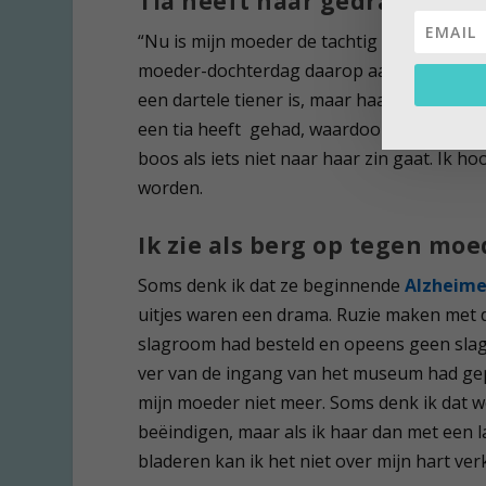
Tia heeft haar gedrag vera
“Nu is mijn moeder de tachtig ruim gepass
moeder-dochterdag daarop aanpassen, maar 
een dartele tiener is, maar haar lijf werkt
een tia heeft gehad, waardoor haar gedrag 
boos als iets niet naar haar zin gaat. Ik ho
worden.
Ik zie als berg op tegen mo
Soms denk ik dat ze beginnende
Alzheim
uitjes waren een drama. Ruzie maken met 
slagroom had besteld en opeens geen slag
ver van de ingang van het museum had gep
mijn moeder niet meer. Soms denk ik dat w
beëindigen, maar als ik haar dan met een l
bladeren kan ik het niet over mijn hart ver