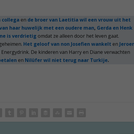
n collega
en
de broer van Laetitia wil een vrouw uit het
 van haar huwelijk met een oudere man
,
Gerda en Henk
Ine is verdrietig
omdat ze alleen door het leven gaat.
iegeheimen.
Het geloof van non Josefien wankelt
en
Jeroe
je Energydrink. De kinderen van Harry en Diane verwachten
betalen
en
Nilüfer wil niet terug naar Turkije
.