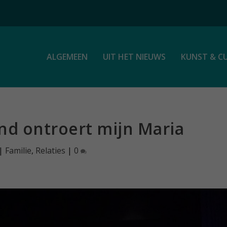
ALGEMEEN
UIT HET NIEUWS
KUNST & C
ond ontroert mijn Maria
|
Familie
,
Relaties
|
0