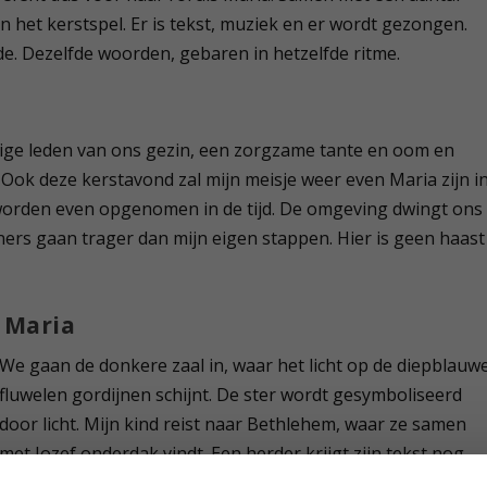
et kerstspel. Er is tekst, muziek en er wordt gezongen.
de. Dezelfde woorden, gebaren in hetzelfde ritme.
erige leden van ons gezin, een zorgzame tante en oom en
. Ook deze kerstavond zal mijn meisje weer even Maria zijn i
worden even opgenomen in de tijd. De omgeving dwingt ons
ers gaan trager dan mijn eigen stappen. Hier is geen haast
n Maria
We gaan de donkere zaal in, waar het licht op de diepblauw
fluwelen gordijnen schijnt. De ster wordt gesymboliseerd
door licht. Mijn kind reist naar Bethlehem, waar ze samen
met Jozef onderdak vindt. Een herder krijgt zijn tekst nog
een klein stukje toegefluisterd. Dan rijkt Maria haar armen