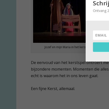
Schri
Ontvang 2
Jozef en mijn Maria in het kerstspel.
De eenvoud van het kerstspel ontroert me
bijzondere momenten. Momenten die alles o
echt is waarom het in ons leven gaat.
Een fijne Kerst, allemaal.