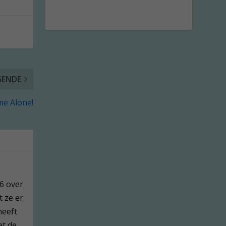
GENDE
me Alone!
76 over
t ze er
heeft
at de