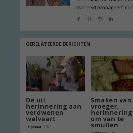
overheid propageert; een l
GERELATEERDE BERICHTEN
De uil,
Smaken van
herinnering aan
vroeger,
verdwenen
herinnerin
welvaart
om van te
smullen
18 januari 2023