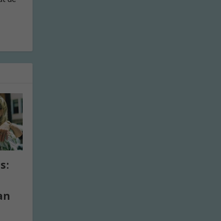
s:
an