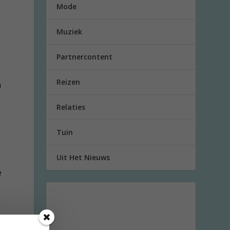
Mode
Muziek
Partnercontent
Reizen
n
Relaties
Tuin
Uit Het Nieuws
e