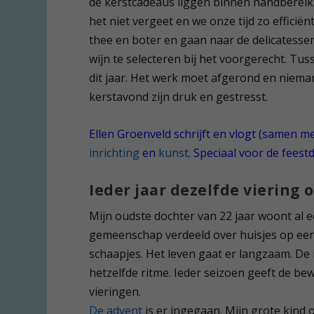
de kerstcadeaus liggen binnen handbereik. Zo
het niet vergeet en we onze tijd zo efficië
thee en boter en gaan naar de delicatessenz
wijn te selecteren bij het voorgerecht. Tu
dit jaar. Het werk moet afgerond en niema
kerstavond zijn druk en gestresst.
Ellen Groenveld schrijft en vlogt (samen m
inrichting
en
kunst
. Speciaal voor de feest
Ieder jaar dezelfde viering 
Mijn oudste dochter van 22 jaar woont al ee
gemeenschap verdeeld over huisjes op ee
schaapjes. Het leven gaat er langzaam. De in
hetzelfde ritme. Ieder seizoen geeft de be
vieringen.
De advent
is er ingegaan. Mijn grote kind 