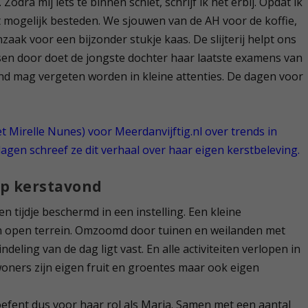
dra mij iets te binnen schiet, schrijf ik het erbij. Opdat ik
nt mogelijk besteden. We sjouwen van de AH voor de koffie,
aak voor een bijzonder stukje kaas. De slijterij helpt ons
ssen door doet de jongste dochter haar laatste examens van
nd mag vergeten worden in kleine attenties. De dagen voor
et Mirelle Nunes) voor Meerdanvijftig.nl over trends in
dagen schreef ze dit verhaal over haar eigen kerstbeleving.
op kerstavond
n tijdje beschermd in een instelling. Een kleine
n open terrein. Omzoomd door tuinen en weilanden met
deling van de dag ligt vast. En alle activiteiten verlopen in
woners zijn eigen fruit en groentes maar ook eigen
oefent dus voor haar rol als Maria. Samen met een aantal