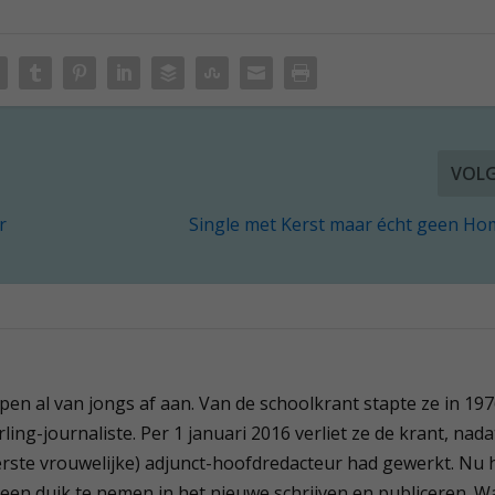
VOL
r
Single met Kerst maar écht geen Ho
 pen al van jongs af aan. Van de schoolkrant stapte ze in 19
ling-journaliste. Per 1 januari 2016 verliet ze de krant, nada
(eerste vrouwelijke) adjunct-hoofdredacteur had gewerkt. Nu 
 een duik te nemen in het nieuwe schrijven en publiceren. W