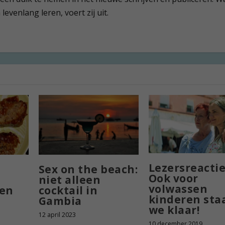
evenlang leren, voert zij uit.
Lezersreactie
Sex on the beach:
Ook voor
niet alleen
volwassen
gen
cocktail in
kinderen sta
Gambia
we klaar!
12 april 2023
10 december 2019