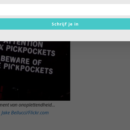
Schrijf je in
ent van onoplettendheid…
 Jake Bellucci/Flickr.
com