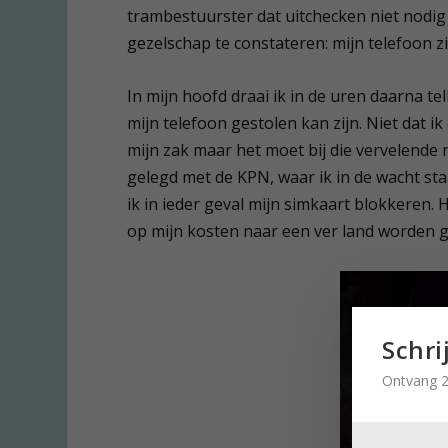
trambestuurster dat uitchecken niet nodig i
gezelschap te constateren: mijn telefoon zit
In mijn hoofd draai ik in de uren daarna t
mijn telefoon gestolen kan zijn. Niet dat i
mijn zak maar het moet bij die vervelende 
gelegd met de KPN, waar ik in de wacht staa
ik in ieder geval mijn simkaart blokkeren. H
op mijn kosten naar een ver land worden ge
Schri
Ontvang 2