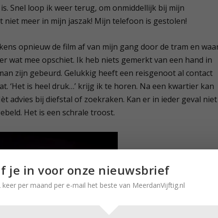
s. Snel loop ik weer terug, om onmiddellijk bij mijn
 niet meer in mijn jaszak! Mijn telefoon is gestolen!
elkens opnieuw de film af van mijn gang door de tram en waa
k er wat mee opschiet. Ik heb niets gemerkt van een hand in
man zijn gebeurd. Gelukkig heeft een reisgenoot al contact
t. ‘Het is heel druk…’ krijg ik te horen. Na een kwartier kan
èt advies bij diefstal of zoekraken. Kan er in ieder geval niet
beld. Het is een schrale troost.
jf je in voor onze nieuwsbrief
 keer per maand per e-mail het beste van MeerdanVijftig.nl