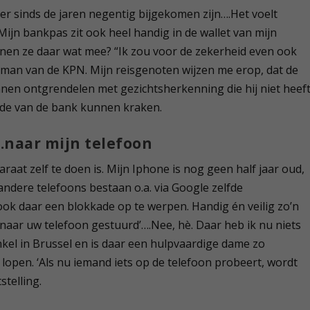
e er sinds de jaren negentig bijgekomen zijn….Het voelt
 Mijn bankpas zit ook heel handig in de wallet van mijn
en ze daar wat mee? “Ik zou voor de zekerheid even ook
 man van de KPN. Mijn reisgenoten wijzen me erop, dat de
nnen ontgrendelen met gezichtsherkenning die hij niet heef
ode van de bank kunnen kraken.
…naar mijn telefoon
raat zelf te doen is. Mijn Iphone is nog geen half jaar oud,
 andere telefoons bestaan o.a. via Google zelfde
ok daar een blokkade op te werpen. Handig én veilig zo’n
naar uw telefoon gestuurd’….Nee, hè. Daar heb ik nu niets
nkel in Brussel en is daar een hulpvaardige dame zo
 lopen. ‘Als nu iemand iets op de telefoon probeert, wordt
stelling.