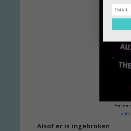
Eén mom
Foto:
Alsof er is ingebroken