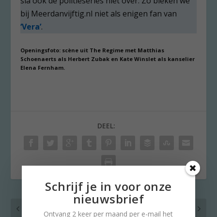
sla ook de politieseries niet over. Zo bleken we
bij Meerdanvijftig.nl niet als enigen fan van
‘Vera’
.
Openingsfoto: scène uit The Regime met Matthias
Schoenaerts als Herbert Zubak en Kate Winslet als kanselier
Elena Fernham.
DEEL:
Schrijf je in voor onze
nieuwsbrief
VORIG
VOLGENDE
Ontvang 2 keer per maand per e-mail het