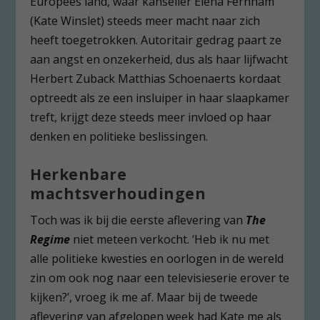
Europees land, waar kanselier Elena Fernham
(Kate Winslet) steeds meer macht naar zich
heeft toegetrokken. Autoritair gedrag paart ze
aan angst en onzekerheid, dus als haar lijfwacht
Herbert Zuback Matthias Schoenaerts kordaat
optreedt als ze een insluiper in haar slaapkamer
treft, krijgt deze steeds meer invloed op haar
denken en politieke beslissingen.
Herkenbare
machtsverhoudingen
Toch was ik bij die eerste aflevering van
The
Regime
niet meteen verkocht. ‘Heb ik nu met
alle politieke kwesties en oorlogen in de wereld
zin om ook nog naar een televisieserie erover te
kijken?’, vroeg ik me af. Maar bij de tweede
aflevering van afgelopen week had Kate me als