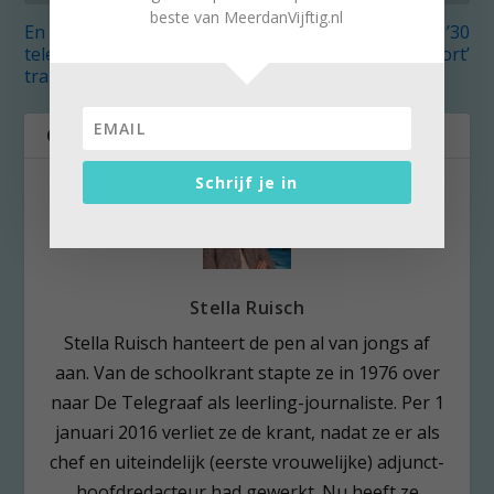
beste van MeerdanVijftig.nl
En dan wordt je
Voorproefje op de ’30
telefoon gestolen in de
van Zandvoort’
tram
OVER DE AUTEUR
Schrijf je in
Stella Ruisch
Stella Ruisch hanteert de pen al van jongs af
aan. Van de schoolkrant stapte ze in 1976 over
naar De Telegraaf als leerling-journaliste. Per 1
januari 2016 verliet ze de krant, nadat ze er als
chef en uiteindelijk (eerste vrouwelijke) adjunct-
hoofdredacteur had gewerkt. Nu heeft ze