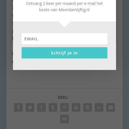
Ontvang 2 keer per maand per e-mail het
zich op voor
selectie
bij de IC. Vermaak
beste van MeerdanVijftig.nl
moesten we online zoeken. Karin de Lange
schreef over
streaming
cultuur. Een maand
geleden kwamen de
vaccinaties
op stoom. Zou
het dan nu eindelijk…?
Schrijf je in
Openingsfoto: Voortaan een boks in plaats van
een omhelzing?
Eigen foto
DEEL: