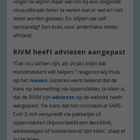
vinger te wijzen maar wel om bij een volgende
virusuitbraak beter te weten wat er wel en niet
moet worden gedaan. En: blijven we zelf
verstandig? Een boks voor anderhalve meter
afstand…
RIVM heeft adviezen aangepast
“Dat zou lachen zijn, als straks blijkt dat
mondmaskers wél helpen,” reageren wij thuis
op het
nieuws
. Gisteren werd bekend dat de
kans op besmetting via oppervlaktes zo klein is,
dat de RIVM zijn
adviezen
op de website heeft
aangepast. ‘De kans dat het coronavirus SARS-
CoV-2 zich verspreidt via pakketjes of
oppervlakken (bijvoorbeeld een deurklink,
winkelwagen of toetsenbord) lijkt klein’, staat er
nu te lezen.