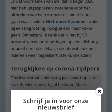
En dat voornemen van me, dat ik begin 2020
hier heb uitgesproken, notabene voor het
uitbreken van het coronavirus, moet ik ook
gaan waar maken.
Niet meer 3 zoenen
straks
bij een begroeting, hooguit één maar vaker
geen. Omhelzen? Ik denk dat ik het bij 90
procent van de ontmoetingen op een elleboog
houd of een boks. Maar, ook als wat leuk om
iedereen weer tegelijkertijd te kunnen zien!
Terugkijken op corona-tijdperk
Ons leven staat sinds vorig jaar maart op zijn
kop. Bij Meerdanvijftig.nl besloten Marlies
Mielekamp en Brigitte Leferink
een dagboek
bij te houden, waar we precies een jaar geleden
Schrijf je in voor onze
van hoopten dat we een hoofdstuk konden
nieuwsbrief
afsluiten. Niet dus. De ziekenhuizen maakten