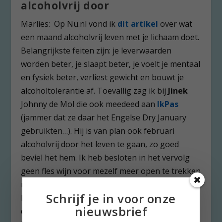
alcoholvrij door
Marlies: Op Nu.nl vond ik
dit artikel
over wat
een maand alcoholvrij leven met je lichaam doet.
Belangrijkste feiten zijn: je leverwaarden
worden beter, je slaapt beter, je voelt je mentaal
en fysiek beter, verliest gewicht en bouwt je
alcoholtolerantie af. Toevallig zag ik bij
Jinek
Johnny de Mol die ook meedeed aan
IkPas
(jammer dat ze daar het Engelse Dry January
gebruikten…). Hij is van plan ook februari
alcoholvrij door het leven te gaan, zo goed
beviel het hem. Ik heb besloten in het vervolg
geen fles wijn voor mezelf meer open te trekken
maar enkel alcohol te drinken als we bezoek
Schrijf je in voor onze
hebben of uit eten gaan. Bovendien wil ik het
nieuwsbrief
daarbij bij één glas te houden. Vrijdag 1 februari