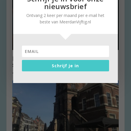
nieuwsbrief
Ontvang 2 keer per maand per e-mail het
beste van MeerdanVijftig.nl
Burengerucht kan zomerse
sfeer bederven
Schrijf je in
4 augustus 2020