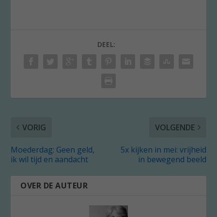
DEEL:
VORIG
VOLGENDE
Moederdag: Geen geld,
5x kijken in mei: vrijheid
ik wil tijd en aandacht
in bewegend beeld
OVER DE AUTEUR