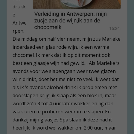
drukk
e
Antwe
rpen.
Die middag om half vier neemt mijn zus Marieke
inderdaad een glas rode wijn, ik een warme
chocomel. Ik merk dat ik op dit moment ook
best een glaasje wijn had gewild… Als Marieke ’s
avonds voor we slapengaan weer twee glazen
wijn drinkt, doet het me niet zo veel. Ik weet dat
als ik ’s avonds alcohol drink ik problemen met
doorslapen krijg: ik slaap als een blok in, maar
wordt zo’n 3 tot 4 uur later wakker en lig dan
vaak uren te proberen weer in te slapen. En
dankzij mijn glaasjes Spa slaap ik deze nacht
heerlijk; ik word wel wakker om 2.00 uur, maar