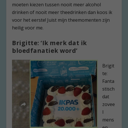
moeten kiezen tussen nooit meer alcohol
drinken of nooit meer theedrinken dan koos ik
voor het eerste! Juist mijn theemomenten zijn
heilig voor me.
Brigitte: ‘Ik merk dat ik
bloedfanatiek word’
Brigit
te:
Fanta
stisch
dat
zovee
l
mens
en