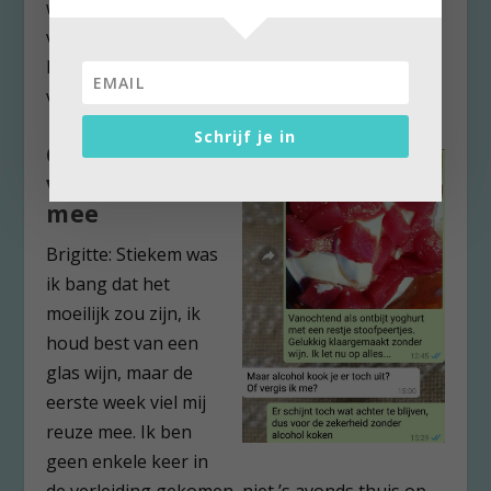
weinig, terwijl ik gewoonlijk in het weekend dan
voor de gezelligheid een glaasje wit meedrink.
De beloning van een goede nachtrust vergoedt
veel.
Schrijf je in
Geen alcohol
valt reuze
mee
Brigitte: Stiekem was
ik bang dat het
moeilijk zou zijn, ik
houd best van een
glas wijn, maar de
eerste week viel mij
reuze mee. Ik ben
geen enkele keer in
de verleiding gekomen, niet ’s avonds thuis op