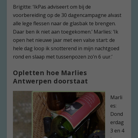
Brigitte: ‘IkPas adviseert om bij de
voorbereiding op de 30 dagencampagne alvast
alle lege flessen naar de glasbak te brengen.
Daar ben ik niet aan toegekomen.’ Marlies: ‘Ik
open het nieuwe jaar met een valse start: de
hele dag loop ik snotterend in mijn nachtgoed
rond en slaap met tussenpozen zo’n 6 uur.’
Opletten hoe Marlies
Antwerpen doorstaat
Marli
es:
Dond
erdag
3 en 4