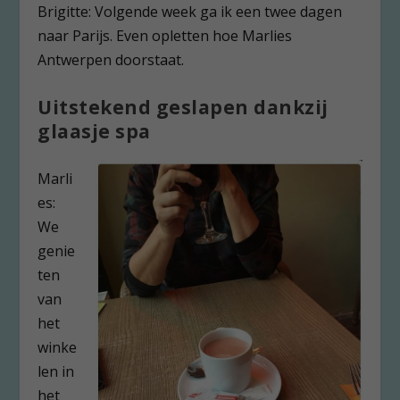
Brigitte: Volgende week ga ik een twee dagen
naar Parijs. Even opletten hoe Marlies
Antwerpen doorstaat.
Uitstekend geslapen dankzij
glaasje spa
Marli
es:
We
genie
ten
van
het
winke
len in
het