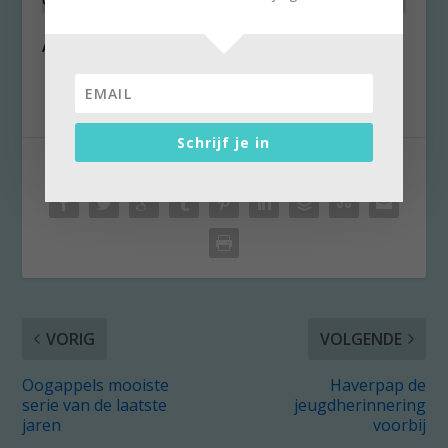
Alle beeld: ©Marlies Mielekamp
Schrijf je in
DEEL:
VORIG
VOLGENDE
Oogappels mooiste
Haverpap de
serie van de laatste
jeugdherinnering
jaren
voorbij