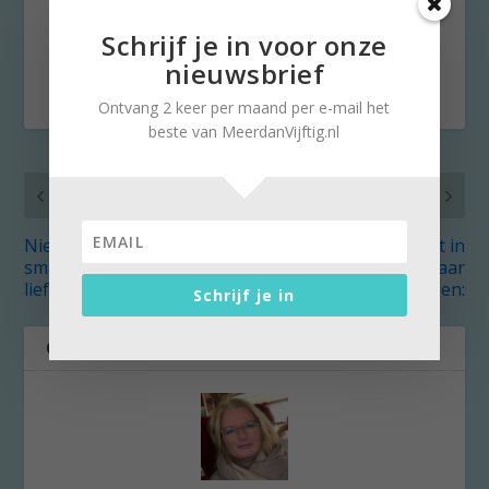
DEEL:
Schrijf je in voor onze
nieuwsbrief
Ontvang 2 keer per maand per e-mail het
beste van MeerdanVijftig.nl
VORIG
VOLGENDE
Nieuwe alcoholwet: wijn
Ilonka zwelgt in
smaakt beter dan mij
zelfmedelijden maar
lief is….
vrienden vinden:
Schrijf je in
OVER DE AUTEUR