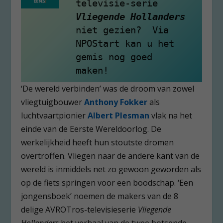
televisie-serie 
Vliegende Hollanders 
niet gezien?  Via 
NPOStart kan u het 
gemis nog goed 
maken!
‘De wereld verbinden’ was de droom van zowel
vliegtuigbouwer
Anthony Fokker
als
luchtvaartpionier
Albert Plesman
vlak na het
einde van de Eerste Wereldoorlog. De
werkelijkheid heeft hun stoutste dromen
overtroffen. Vliegen naar de andere kant van de
wereld is inmiddels net zo gewoon geworden als
op de fiets springen voor een boodschap. ‘Een
jongensboek’ noemen de makers van de 8
delige AVROTros-televisieserie
Vliegende
Hollanders
het verhaal van de twee botsende