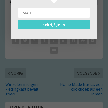
dochter bleek mee te doen.
Schrijf je in
DEEL:
VORIG
VOLGENDE
Winkelen in eigen
Home Made Basics: een
kledingkast bevalt
kookboek als een
goed!
roman
OVER DE AUTEUR