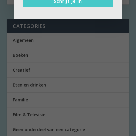
Schrijf je in
CATEGORIES
Algemeen
Boeken
Creatief
Eten en drinken
Familie
Film & Televisie
Geen onderdeel van een categorie