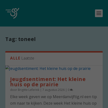
Tag:
toneel
ALLE
Laatste
Jeugdsentiment: Het kleine
huis op de prairie
door
Brigitte Leferink
|
7 augustus 2026
|
0
Elke week geven we op Meerdanvijftig.nl een tip
om naar te kijken. Deze week Het kleine huis op