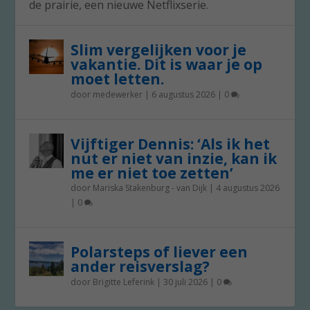
de prairie, een nieuwe Netflixserie.
Slim vergelijken voor je
vakantie. Dit is waar je op
moet letten.
door
medewerker
|
6 augustus 2026
|
0
Vijftiger Dennis: ‘Als ik het
nut er niet van inzie, kan ik
me er niet toe zetten’
door
Mariska Stakenburg - van Dijk
|
4 augustus 2026
|
0
Polarsteps of liever een
ander reisverslag?
door
Brigitte Leferink
|
30 juli 2026
|
0