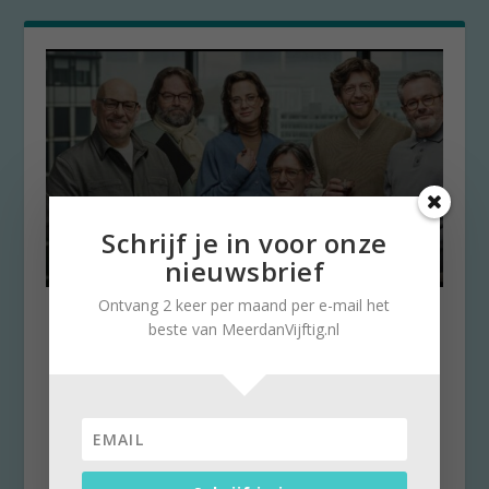
Schrijf je in voor onze
nieuwsbrief
Ontvang 2 keer per maand per e-mail het
Zwicht ook voor ‘De Verleiders’
beste van MeerdanVijftig.nl
door
Stella Ruisch
|
23 mei 2025
|
0
Elke week geven we op Meerdanvijftig.nl een
tip om naar te kijken. Wellicht valt er op de
inhoud...