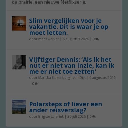
de prairie, een nieuwe Netflixserie.
Slim vergelijken voor je
vakantie. Dit is waar je op
moet letten.
door
medewerker
|
6 augustus 2026
|
0
Vijftiger Dennis: ‘Als ik het
nut er niet van inzie, kan ik
me er niet toe zetten’
door
Mariska Stakenburg - van Dijk
|
4 augustus 2026
|
0
Polarsteps of liever een
ander reisverslag?
door
Brigitte Leferink
|
30 juli 2026
|
0