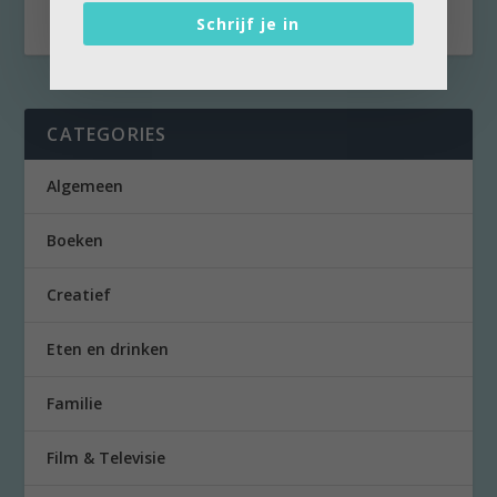
Schrijf je in
CATEGORIES
Algemeen
Boeken
Creatief
Eten en drinken
Familie
Film & Televisie