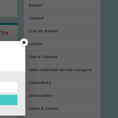
Boeken
Creatief
Eten en drinken
The
Familie
 om op
Film & Televisie
Geen onderdeel van een categorie
Gezondheid
Grootouders
uis
Kunst & Cultuur