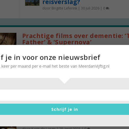
reisverslag?
door
Brigitte Leferink
|
30 juli 2026
|
0
Prachtige films over dementie: ‘
Father’ & ‘Supernova’
door
Karin de Lange
|
10 september 2021
|
0
jf je in voor onze nieuwsbrief
Elke week geven we op Meerdanvijftig.nl een tip
 keer per maand per e-mail het beste van MeerdanVijftig.nl
het scherm naar te kijken. Karin de Lange...
Schrijf je in
Oscars dit jaar feestje in eigen h
door
Karin de Lange
|
25 april 2021
|
0