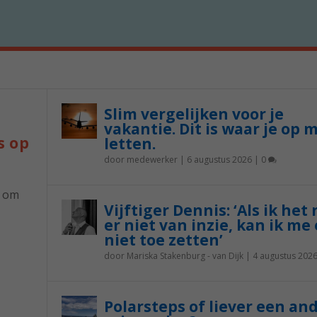
Slim vergelijken voor je
vakantie. Dit is waar je op 
s op
letten.
door
medewerker
|
6 augustus 2026
|
0
p om
Vijftiger Dennis: ‘Als ik het
er niet van inzie, kan ik me 
niet toe zetten’
door
Mariska Stakenburg - van Dijk
|
4 augustus 202
Polarsteps of liever een an