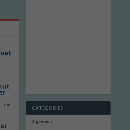
moet
 nut
er
6
|
0
CATEGORIES
Algemeen
der