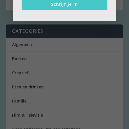
Schrijf je in
CATEGORIES
Algemeen
Boeken
Creatief
Eten en drinken
Familie
Film & Televisie