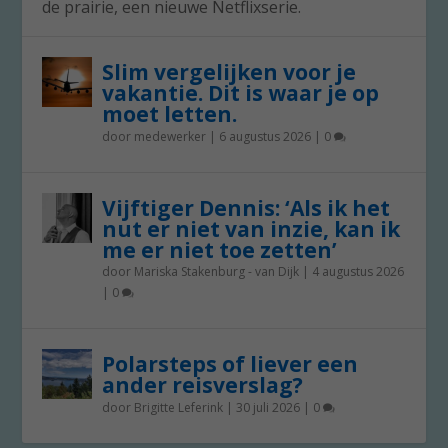
de prairie, een nieuwe Netflixserie.
Slim vergelijken voor je
vakantie. Dit is waar je op
moet letten.
door
medewerker
|
6 augustus 2026
|
0
Vijftiger Dennis: ‘Als ik het
nut er niet van inzie, kan ik
me er niet toe zetten’
door
Mariska Stakenburg - van Dijk
|
4 augustus 2026
|
0
Polarsteps of liever een
ander reisverslag?
door
Brigitte Leferink
|
30 juli 2026
|
0