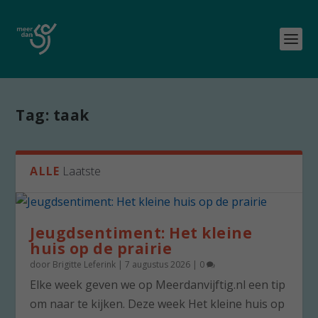
Tag:
taak
ALLE
Laatste
Jeugdsentiment: Het kleine
huis op de prairie
door
Brigitte Leferink
|
7 augustus 2026
|
0
Elke week geven we op Meerdanvijftig.nl een tip
om naar te kijken. Deze week Het kleine huis op