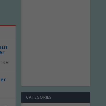
 nut
er
6
|
0
der
CATEGORIES