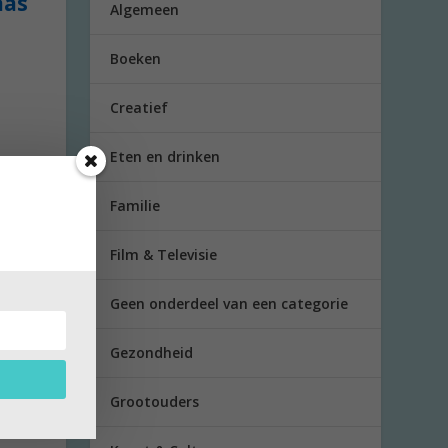
aas
Algemeen
Boeken
Creatief
Eten en drinken
Familie
Film & Televisie
Geen onderdeel van een categorie
Gezondheid
Grootouders
lboek.