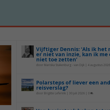
Vijftiger Dennis: ‘Als ik het
er niet van inzie, kan ik me 
niet toe zetten’
door
Mariska Stakenburg - van Dijk
|
4 augustus 202
Polarsteps of liever een an
reisverslag?
door
Brigitte Leferink
|
30 juli 2026
|
0