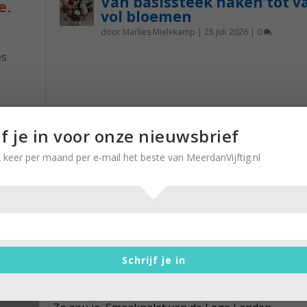
Van basissteek haken tot v
e.
vol bloemen
door
Marlies Mielekamp
|
28 juli 2026
|
0
es
k
nst is
jf je in voor onze nieuwsbrief
 het
 keer per maand per e-mail het beste van MeerdanVijftig.nl
lang
Smaakpalet van de Lage Landen
Schrijf je in
door
Brigitte Leferink
|
15 mei 2023
|
0
Boek om af en toe van te snoepen Een koffietafe