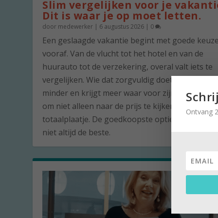
Slim vergelijken voor je vakanti
Dit is waar je op moet letten.
door
medewerker
|
6 augustus 2026
|
0
Een geslaagde vakantie begint met goede keuz
vooraf. Van de vlucht tot het hotel en van de
huurauto tot de verzekering, overal valt iets te
vergelijken. Wie dat zorgvuldig doet, betaalt vaa
minder en krijgt meer waar voor zijn geld. De ku
Schri
om niet alleen naar de prijs te kijken, maar naar
Ontvang 2
totaalplaatje. De goedkoopste optie is namelijk 
niet altijd de beste.