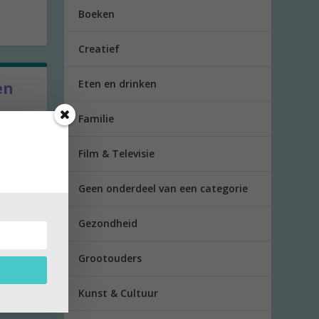
Boeken
Creatief
Eten en drinken
en
Familie
Ellen
Film & Televisie
Geen onderdeel van een categorie
Gezondheid
Grootouders
Kunst & Cultuur