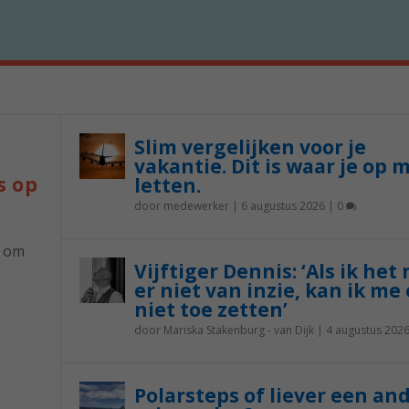
Slim vergelijken voor je
vakantie. Dit is waar je op 
s op
letten.
door
medewerker
|
6 augustus 2026
|
0
p om
Vijftiger Dennis: ‘Als ik het
er niet van inzie, kan ik me 
niet toe zetten’
door
Mariska Stakenburg - van Dijk
|
4 augustus 202
Polarsteps of liever een an