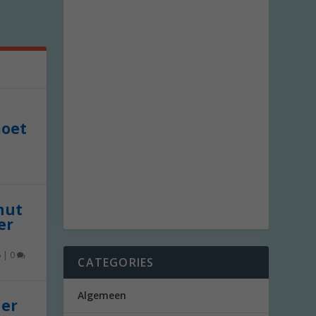
moet
 nut
er
6
|
0
CATEGORIES
Algemeen
der