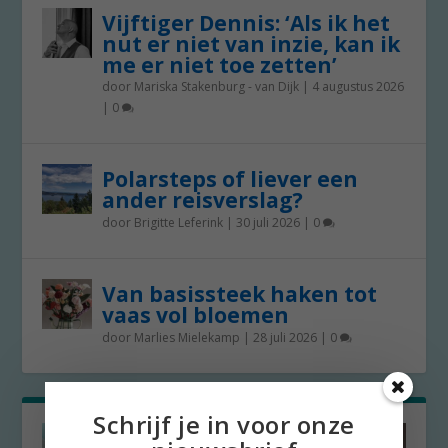
Vijftiger Dennis: ‘Als ik het
nut er niet van inzie, kan ik
me er niet toe zetten’
door
Mariska Stakenburg - van Dijk
|
4 augustus 2026
|
0
Polarsteps of liever een
ander reisverslag?
door
Brigitte Leferink
|
30 juli 2026
|
0
Van basissteek haken tot
vaas vol bloemen
door
Marlies Mielekamp
|
28 juli 2026
|
0
Schrijf je in voor onze