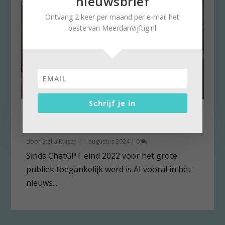
nieuwsbrief
Ontvang 2 keer per maand per e-mail het
beste van MeerdanVijftig.nl
Schrijf je in
AI een bedreiging? Het maakt
leven gemakkelijker!
door
Stella Ruisch
|
1 augustus 2024
|
0
Sinds ChatGPT eind 2022 voor het grote
publiek toegankelijk werd is AI vooral in het
nieuws...