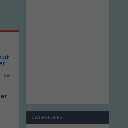
 nut
er
6
|
0
der
CATEGORIES