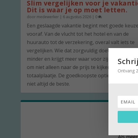
Slim vergelijken voor je vakanti
Dit is waar je op moet letten.
door
medewerker
|
6 augustus 2026
|
0
Een geslaagde vakantie begint met goede keuz
vooraf. Van de vlucht tot het hotel en van de
huurauto tot de verzekering, overal valt iets te
vergelijken. Wie dat zorgvuldig doet, betaalt vaa
minder en krijgt meer waar voor zijn geld. De ku
Schri
om niet alleen naar de prijs te kijken, maar naar
Ontvang 2
totaalplaatje. De goedkoopste optie is namelijk 
niet altijd de beste.
Rondé
popta
door
Kees
Als meer