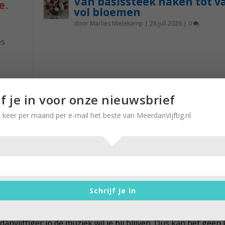
Van basissteek haken tot v
e.
vol bloemen
door
Marlies Mielekamp
|
28 juli 2026
|
0
es
k
nst is
jf je in voor onze nieuwsbrief
 het
 keer per maand per e-mail het beste van MeerdanVijftig.nl
lang
 in Tolhuistuin is genieten van nieuw
lent
Schrijf je in
 Rooze
|
10 juni 2017
|
0
danvijftiger in de muziek wil je bij blijven. Dus kan het gee