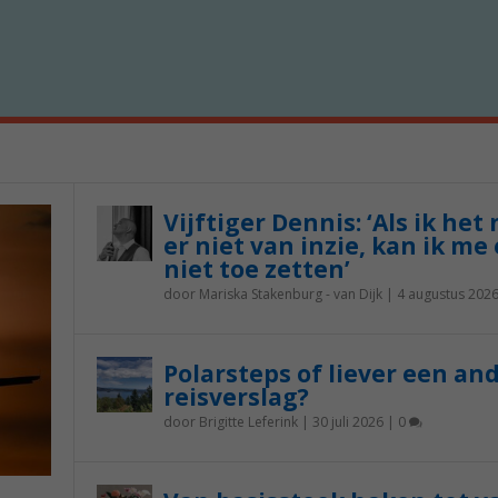
Vijftiger Dennis: ‘Als ik het
er niet van inzie, kan ik me 
niet toe zetten’
door
Mariska Stakenburg - van Dijk
|
4 augustus 202
Polarsteps of liever een an
reisverslag?
door
Brigitte Leferink
|
30 juli 2026
|
0