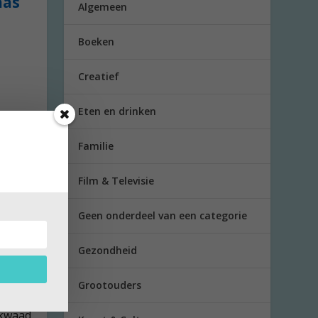
aas
Algemeen
Boeken
Creatief
Eten en drinken
Familie
Film & Televisie
Geen onderdeel van een categorie
Gezondheid
Grootouders
n kwaad