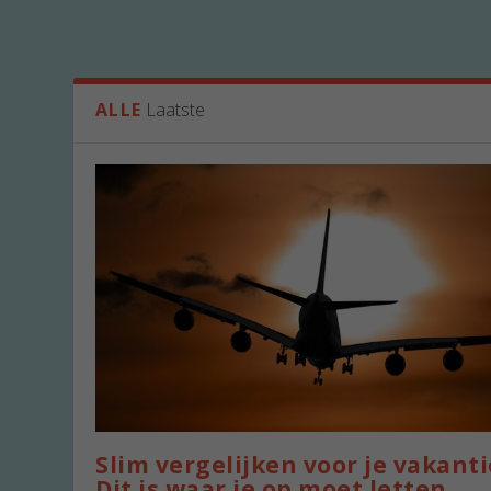
ALLE
Laatste
Slim vergelijken voor je vakanti
Dit is waar je op moet letten.