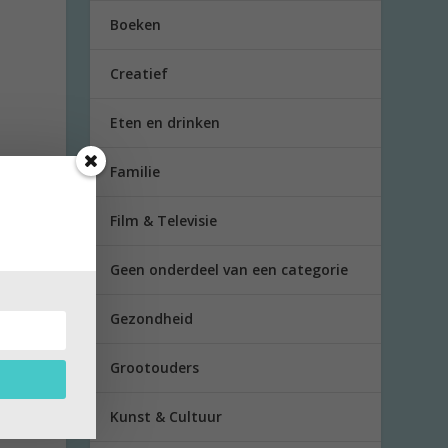
Boeken
Creatief
Eten en drinken
Familie
Film & Televisie
Geen onderdeel van een categorie
Gezondheid
ieuw
Grootouders
 FNV-
Kunst & Cultuur