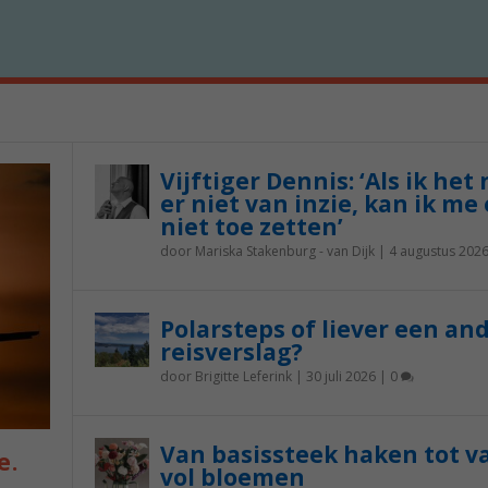
Vijftiger Dennis: ‘Als ik het
er niet van inzie, kan ik me 
niet toe zetten’
door
Mariska Stakenburg - van Dijk
|
4 augustus 202
Polarsteps of liever een an
reisverslag?
door
Brigitte Leferink
|
30 juli 2026
|
0
Van basissteek haken tot v
e.
vol bloemen