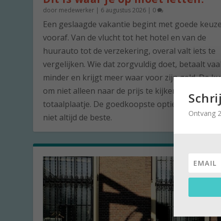
door
medewerker
|
6 augustus 2026
|
0
Een geslaagde vakantie begint met goede keuz
vooraf. Van de vlucht tot het hotel en van de
huurauto tot de verzekering, overal valt iets te
vergelijken. Wie dat zorgvuldig doet, betaalt vaa
minder en krijgt meer waar voor zijn geld. De ku
om niet alleen naar de prijs te kijken, maar naar
Schri
totaalplaatje. De goedkoopste optie is namelijk 
Ontvang 2
niet altijd de beste.