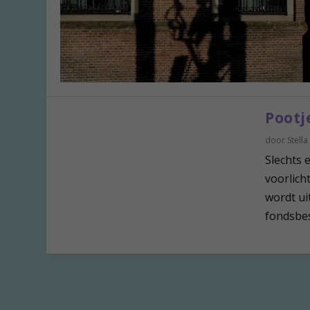
Pootj
door
Stella
Slechts 
voorlich
wordt ui
fondsbes