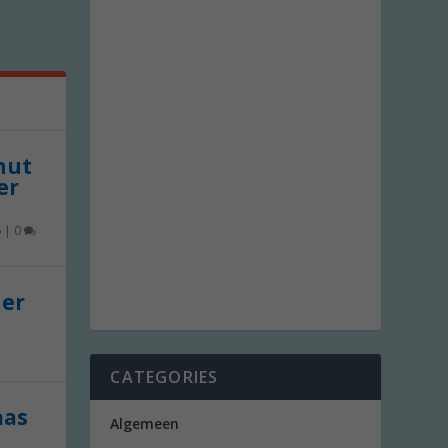
 nut
er
6
|
0
der
CATEGORIES
aas
Algemeen