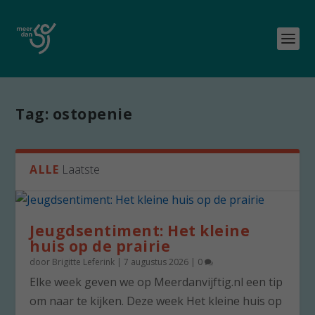
Tag:
ostopenie
ALLE
Laatste
Jeugdsentiment: Het kleine
huis op de prairie
door
Brigitte Leferink
|
7 augustus 2026
|
0
Elke week geven we op Meerdanvijftig.nl een tip
om naar te kijken. Deze week Het kleine huis op