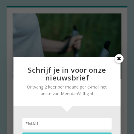
Schrijf je in voor onze
nieuwsbrief
Osteoporose: hoe ik mijn
Ontvang 2 keer per maand per e-mail het
botten versterkte
beste van MeerdanVijftig.nl
door
Marlies Mielekamp
|
11 februari 2025
|
0
Omdat bij Marlies Mielekamp osteoporose
werd vastgesteld, stelde de internist voor om
bifosfonaat...