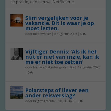
de prairie, een nieuwe Netflixserie.
Slim vergelijken voor je
vakantie. Dit is waar je op
moet letten.
door
medewerker
|
6 augustus 2026
|
0
Vijftiger Dennis: ‘Als ik het
nut er niet van inzie, kan ik
me er niet toe zetten’
door
Mariska Stakenburg - van Dijk
|
4 augustus 2026
|
0
Polarsteps of liever een
ander reisverslag?
door
Brigitte Leferink
|
30 juli 2026
|
0