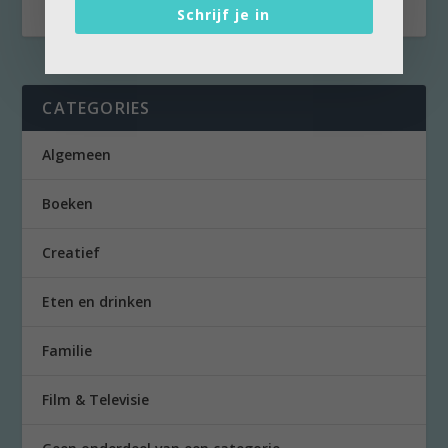
Schrijf je in
CATEGORIES
Algemeen
Boeken
Creatief
Eten en drinken
Familie
Film & Televisie