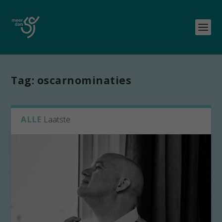
Tag:
oscarnominaties
ALLE
Laatste