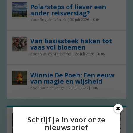
Polarsteps of liever een
ander reisverslag?
door
Brigitte Leferink
|
30 juli 2026
|
0
Van basissteek haken tot
vaas vol bloemen
door
Marlies Mielekamp
|
28 juli 2026
|
0
Winnie De Poeh: Een eeuw
van magie en wijsheid
door
Karin de Lange
|
23 juli 2026
|
0
Schrijf je in voor onze
nieuwsbrief